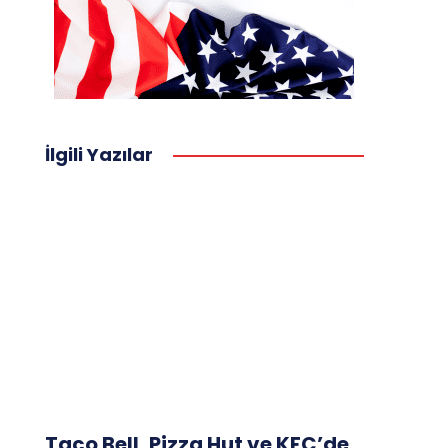
İlgili Yazılar
Taco Bell, Pizza Hut ve KFC’de