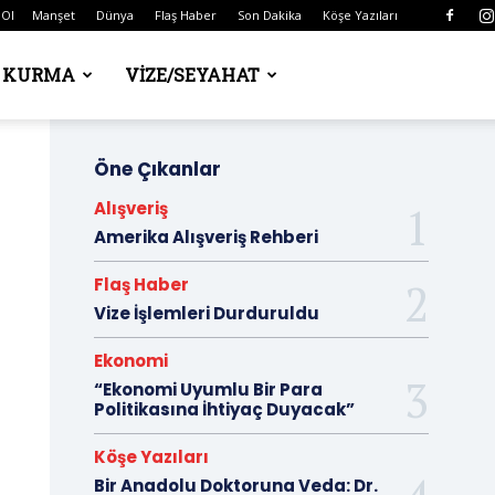
 Ol
Manşet
Dünya
Flaş Haber
Son Dakika
Köşe Yazıları
Ş KURMA
VIZE/SEYAHAT
Öne Çıkanlar
Alışveriş
Amerika Alışveriş Rehberi
Flaş Haber
Vize İşlemleri Durduruldu
Ekonomi
“Ekonomi Uyumlu Bir Para
Politikasına İhtiyaç Duyacak”
Köşe Yazıları
Bir Anadolu Doktoruna Veda: Dr.