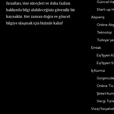
Güncel Ha
fırsatları, vize süreçleri ve daha fazlası
Start-up H
hakkında bilgi alabileceğiniz güvenilir bir
kaynaktır. Her zaman doğru ve güncel
Alışveriş
bilgiye ulaşmak için bizimle kalın!
Online Alış
Teknoloji
Türkiye’y
Emlak
Ev/İşyeri 
Ev/İşyeri 
İş Kurma
Girişimcili
Online Ti
Şirket Kur
Vergi Türle
Vize/Seyaha