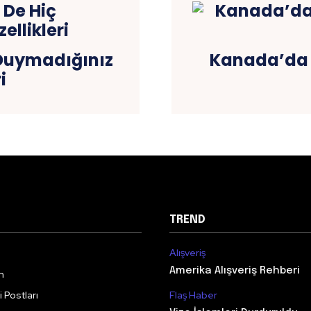
 Duymadığınız
Kanada’da 
i
TREND
Alışveriş
Amerika Alışveriş Rehberi
m
 Postları
Flaş Haber