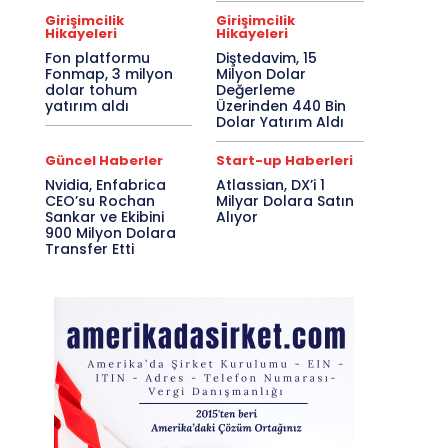
Girişimcilik
Girişimcilik
Hikayeleri
Hikayeleri
Fon platformu
Diştedavim, 15
Fonmap, 3 milyon
Milyon Dolar
dolar tohum
Değerleme
yatırım aldı
Üzerinden 440 Bin
Dolar Yatırım Aldı
Güncel Haberler
Start-up Haberleri
Nvidia, Enfabrica
Atlassian, DX’i 1
CEO’su Rochan
Milyar Dolara Satın
Sankar ve Ekibini
Alıyor
900 Milyon Dolara
Transfer Etti