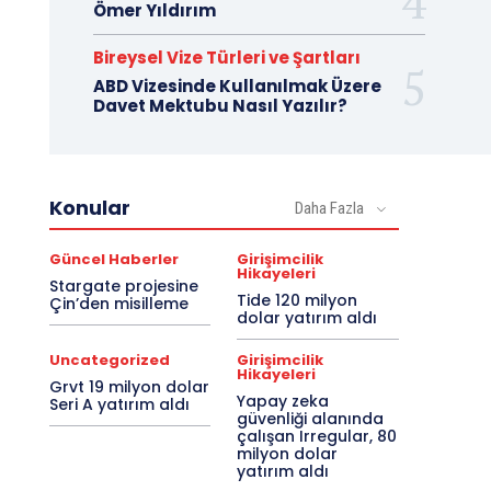
Ömer Yıldırım
Bireysel Vize Türleri ve Şartları
ABD Vizesinde Kullanılmak Üzere
Davet Mektubu Nasıl Yazılır?
Konular
Daha Fazla
Güncel Haberler
Girişimcilik
Hikayeleri
Stargate projesine
Tide 120 milyon
Çin’den misilleme
dolar yatırım aldı
Uncategorized
Girişimcilik
Hikayeleri
Grvt 19 milyon dolar
Yapay zeka
Seri A yatırım aldı
güvenliği alanında
çalışan Irregular, 80
milyon dolar
yatırım aldı