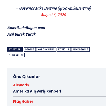
— Governor Mike DeWine (@GovMikeDeWine)
August 6, 2020
AmerikadaBugun.com
Asil Burak Yürük
ETIKETLER
DEWINE
KORONAVIRÜS
KOVID-19
MIKE DEWINE
OHIO VALISI
Öne Çıkanlar
Alışveriş
Amerika Alışveriş Rehberi
Flaş Haber