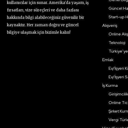
kullanıcılar için sunar. Amerika'da yaşam, iş
Güncel Ha
fırsatları, vize süreçleri ve daha fazlası
Start-up H
hakkında bilgi alabileceğiniz güvenilir bir
kaynaktır. Her zaman doğru ve güncel
Alışveriş
bilgiye ulaşmak için bizimle kalın!
Online Alış
Teknoloji
Türkiye’y
Emlak
Ev/İşyeri 
Ev/İşyeri 
İş Kurma
Girişimcili
Online Ti
Şirket Kur
Vergi Türle