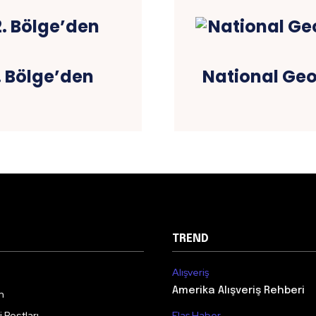
. Bölge’den
National Geog
TREND
Alışveriş
Amerika Alışveriş Rehberi
m
 Postları
Flaş Haber