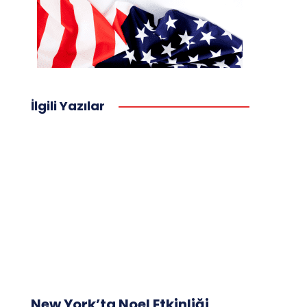
İlgili Yazılar
New York’ta Noel Etkinliği