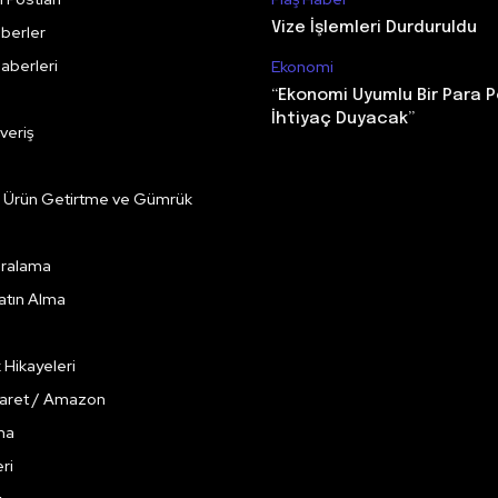
Vize İşlemleri Durduruldu
berler
aberleri
Ekonomi
“Ekonomi Uyumlu Bir Para P
İhtiyaç Duyacak”
veriş
e Ürün Getirtme ve Gümrük
Kiralama
Satın Alma
k Hikayeleri
caret / Amazon
ma
ri