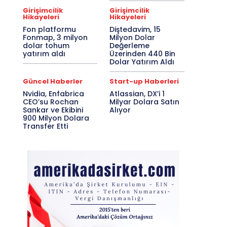
Girişimcilik
Girişimcilik
Hikayeleri
Hikayeleri
Fon platformu
Diştedavim, 15
Fonmap, 3 milyon
Milyon Dolar
dolar tohum
Değerleme
yatırım aldı
Üzerinden 440 Bin
Dolar Yatırım Aldı
Güncel Haberler
Start-up Haberleri
Nvidia, Enfabrica
Atlassian, DX’i 1
CEO’su Rochan
Milyar Dolara Satın
Sankar ve Ekibini
Alıyor
900 Milyon Dolara
Transfer Etti