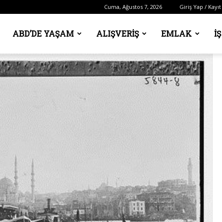
Cuma, Ağustos 7, 2026
Giriş Yap / Kayıt
ABD’DE YAŞAM
ALIŞVERIŞ
EMLAK
İ