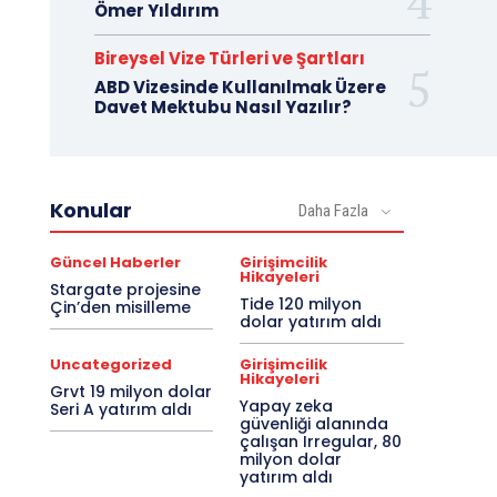
Ömer Yıldırım
Bireysel Vize Türleri ve Şartları
ABD Vizesinde Kullanılmak Üzere
Davet Mektubu Nasıl Yazılır?
Konular
Daha Fazla
Güncel Haberler
Girişimcilik
Hikayeleri
Stargate projesine
Tide 120 milyon
Çin’den misilleme
dolar yatırım aldı
Uncategorized
Girişimcilik
Hikayeleri
Grvt 19 milyon dolar
Yapay zeka
Seri A yatırım aldı
güvenliği alanında
çalışan Irregular, 80
milyon dolar
yatırım aldı