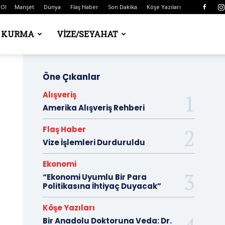
 Ol
Manşet
Dünya
Flaş Haber
Son Dakika
Köşe Yazıları
Ş KURMA
VIZE/SEYAHAT
Öne Çıkanlar
Alışveriş
Amerika Alışveriş Rehberi
Flaş Haber
Vize İşlemleri Durduruldu
Ekonomi
“Ekonomi Uyumlu Bir Para
Politikasına İhtiyaç Duyacak”
Köşe Yazıları
Bir Anadolu Doktoruna Veda: Dr.