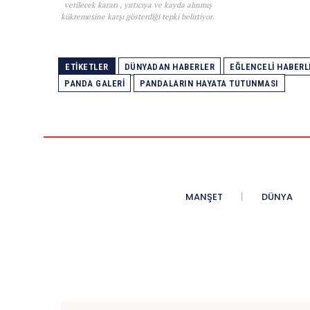
verilecek kararı , yırtıcıya ve kayda alınmış
kükremesine karşı gösterdiği tepki belirtiyor.
ETIKETLER
DÜNYADAN HABERLER
EĞLENCELI HABERL
PANDA GALERI
PANDALARIN HAYATA TUTUNMASI
MANŞET
DÜNYA