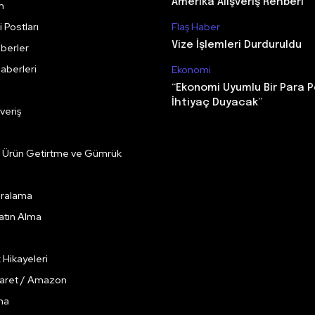
Amerika Alışveriş Rehberi
m
 Postları
Flaş Haber
Vize İşlemleri Durduruldu
berler
aberleri
Ekonomi
“Ekonomi Uyumlu Bir Para P
İhtiyaç Duyacak”
veriş
e Ürün Getirtme ve Gümrük
Kiralama
Satın Alma
k Hikayeleri
caret / Amazon
ma