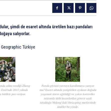
ular, şimdi de esaret altında üretilen bazı pandaları
oğaya salıyorlar.
l Geographic Türkiye
nda adını verdiği Zhang
Panda giyisisi yavruyu kandırmaya yarıyor
 Üssü’nde 2015 yılında
mu? Esaret altında yetiştirilen ayıların doğada
 birlikte poz veriyor.
yaşamak üzere eğitildiği ve yakın kontroller
sırasında dahi insanlardan görece uzak
tutulduğu Wolong’daki Hetaoping merkezinde
ümitler bu yönde.