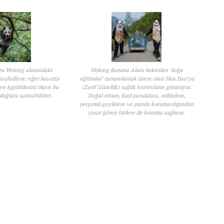
ru Wolong alanındaki
Wolong Koruma Alanı bakıcıları ‘doğa
keşfediyor; eğer hayatta
eğitimini’ tamamlamak üzere olan Hua Jiao’yu
 ve içgüdülerini ölçen bu
(Zarif Güzellik) sağlık kontrolüne götürüyor.
dağlara salınabilirler.
Doğal ortam, kızıl pandalara, sülünlere,
perçemli geyiklere ve panda korumacılığından
yarar gören türlere de koruma sağlıyor.