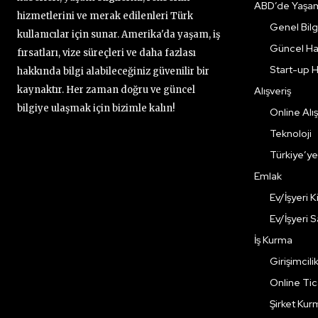
ABD’de Yaşa
hizmetlerini ve merak edilenleri Türk
Genel Bilgi
kullanıcılar için sunar. Amerika'da yaşam, iş
Güncel Ha
fırsatları, vize süreçleri ve daha fazlası
Start-up H
hakkında bilgi alabileceğiniz güvenilir bir
kaynaktır. Her zaman doğru ve güncel
Alışveriş
bilgiye ulaşmak için bizimle kalın!
Online Alış
Teknoloji
Türkiye’y
Emlak
Ev/İşyeri 
Ev/İşyeri 
İş Kurma
Girişimcili
Online Ti
Şirket Kur