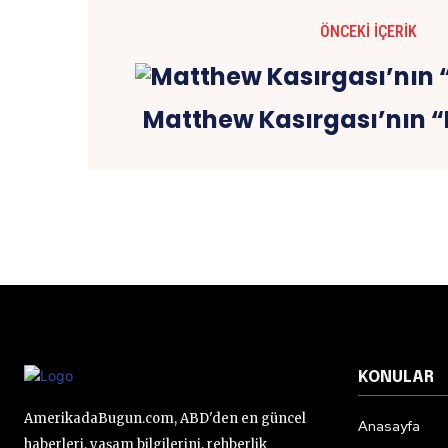
ÖNCEKI İÇERIK
Matthew Kasırgası’nın “Kı
KONULAR
AmerikadaBugun.com, ABD'den en güncel
Anasayfa
haberleri, yaşam bilgilerini, rehberlik