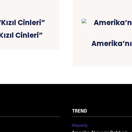
zıl Cinleri”
Amerika’nı
TREND
Alışveriş