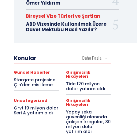
Ömer Yıldırım
Bireysel Vize Türleri ve Şartları
ABD Vizesinde Kullanılmak Üzere
Davet Mektubu Nasıl Yazılır?
Konular
Daha Fazla
Güncel Haberler
Girişimcilik
Hikayeleri
Stargate projesine
Tide 120 milyon
Çin’den misilleme
dolar yatırım aldı
Uncategorized
Girişimcilik
Hikayeleri
Grvt 19 milyon dolar
Yapay zeka
Seri A yatırım aldı
güvenliği alanında
çalışan Irregular, 80
milyon dolar
yatırım aldı