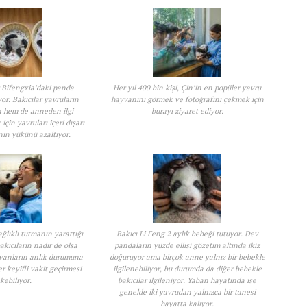
r Bifengxia’daki panda
Her yıl 400 bin kişi, Çin’in en popüler yavru
r. Bakıcılar yavruların
hayvanını görmek ve fotoğrafını çekmek için
n hem de anneden ilgi
burayı ziyaret ediyor.
çin yavruları içeri dışarı
in yükünü azaltıyor.
ağlıklı tutmanın yarattığı
Bakıcı Li Feng 2 aylık bebeği tutuyor. Dev
kıcıların nadir de olsa
pandaların yüzde ellisi gözetim altında ikiz
vanların anlık durumuna
doğuruyor ama birçok anne yalnız bir bebekle
r keyifli vakit geçirmesi
ilgilenebiliyor, bu durumda da diğer bebekle
kebiliyor.
bakıcılar ilgileniyor. Yaban hayatında ise
genelde iki yavrudan yalnızca bir tanesi
hayatta kalıyor.