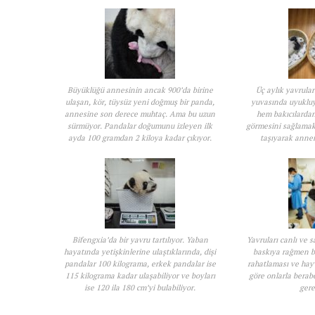
Büyüklüğü annesinin ancak 900’da birine
Üç aylık yavrula
ulaşan, kör, tüysüz yeni doğmuş bir panda,
yuvasında uyukluyo
annesine son derece muhtaç. Ama bu uzun
hem bakıcılarda
sürmüyor. Pandalar doğumunu izleyen ilk
görmesini sağlamak i
ayda 100 gramdan 2 kiloya kadar çıkıyor.
taşıyarak annen
Bifengxia’da bir yavru tartılıyor. Yaban
Yavruları canlı ve s
hayatında yetişkinlerine ulaştıklarında, dişi
baskıya rağmen ba
pandalar 100 kilograma, erkek pandalar ise
rahatlaması ve hay
115 kilograma kadar ulaşabiliyor ve boyları
göre onlarla berabe
ise 120 ila 180 cm’yi bulabiliyor.
gere