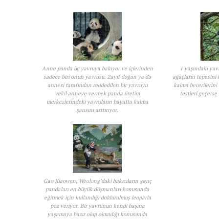
Anne panda üç yavruya bakıyor ve içlerinden
1 yaşındaki yav
sadece biri onun yavrusu. Zayıf doğan ya da
ağaçların tepesini 
annesi tarafından reddedilen bir yavruyu
kalma becerilerini
vekil anneye vermek panda üretim
testleri geçerse 
merkezlerindeki yavruların hayatta kalma
şansını arttırıyor.
Gao Xiaowen, Weolong’daki bakıcıların genç
pandaları en büyük düşmanları konusunda
eğitmek için kullandığı doldurulmuş leoparla
poz veriyor. Bir yavrunun kendi başına
yaşamaya hazır olup olmadığı konusunda