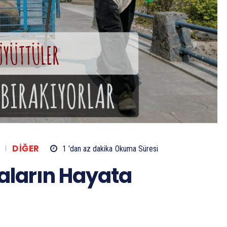
DIĞER
1 'dan az
dakika
Okuma Süresi
aların Hayata