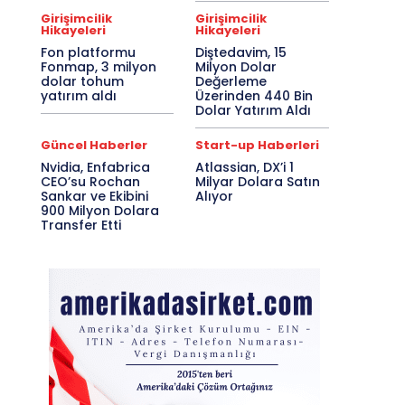
Girişimcilik
Girişimcilik
Hikayeleri
Hikayeleri
Fon platformu
Diştedavim, 15
Fonmap, 3 milyon
Milyon Dolar
dolar tohum
Değerleme
yatırım aldı
Üzerinden 440 Bin
Dolar Yatırım Aldı
Güncel Haberler
Start-up Haberleri
Nvidia, Enfabrica
Atlassian, DX’i 1
CEO’su Rochan
Milyar Dolara Satın
Sankar ve Ekibini
Alıyor
900 Milyon Dolara
Transfer Etti