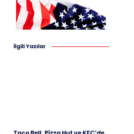
İlgili Yazılar
Taco Bell, Pizza Hut ve KFC’de