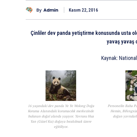
By
Admin
Kasım 22, 2016
Çinliler dev panda yetiştirme konusunda usta old
yavaş yavaş d
Kaynak: Nationa
16 yaşındaki dev panda Ye Ye Wolong Doğa
Personelin Baba Pa
Koruma Alanındaki korumacılık merkezinde
Hemin, Bifengxia
bulunan doğal alanda yaşıyor. Yavrusu Hua
doğan yavrularla
Yan (Güzel Kız) doğaya bırakılmak üzere
eğitiliyor.