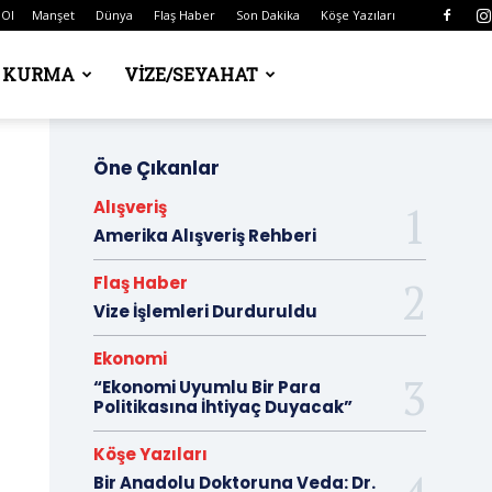
 Ol
Manşet
Dünya
Flaş Haber
Son Dakika
Köşe Yazıları
Ş KURMA
VIZE/SEYAHAT
Öne Çıkanlar
Alışveriş
Amerika Alışveriş Rehberi
Flaş Haber
Vize İşlemleri Durduruldu
Ekonomi
“Ekonomi Uyumlu Bir Para
Politikasına İhtiyaç Duyacak”
Köşe Yazıları
Bir Anadolu Doktoruna Veda: Dr.