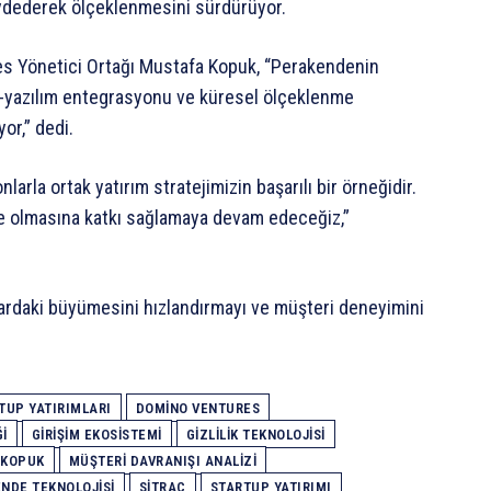
kaydederek ölçeklenmesini sürdürüyor.
s Yönetici Ortağı Mustafa Kopuk, “Perakendenin
ım-yazılım entegrasyonu ve küresel ölçeklenme
or,” dedi.
nlarla ortak yatırım stratejimizin başarılı bir örneğidir.
re olmasına katkı sağlamaya devam edeceğiz,”
azardaki büyümesini hızlandırmayı ve müşteri deneyimini
TUP YATIRIMLARI
DOMINO VENTURES
I
GIRIŞIM EKOSISTEMI
GIZLILIK TEKNOLOJISI
 KOPUK
MÜŞTERI DAVRANIŞI ANALIZI
NDE TEKNOLOJISI
SITRAC
STARTUP YATIRIMI