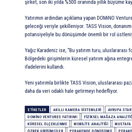
şirket, son iki yılda %500 oranında yıllık büyüme 
Yatırımın ardından açıklama yapan DOMiNO Venture
geleceği veriyle şekilleniyor. TASS Vision, donan
potansiyeliyle bu dönüşümde önemli bir rol üstleniy
Yağız Karadeniz ise, “Bu yatırım turu, uluslararası fo
Bölgedeki girişimlerin küresel yatırım ağına enteg
ifadelerini kullandı.
Yeni yatırımla birlikte TASS Vision, uluslararası p
daha da veri odaklı hale getirmeyi hedefliyor.
ETIKETLER
AKILLI KAMERA SISTEMLERI
AVRUPA STAR
DOMINO VENTURES YATIRIMI
FIZIKSEL MAĞAZA ANALITIĞ
KÜRESEL ÖLÇEKLENME
MOBILITE ANALITIĞI
MUSTAFA
ÖZBEK GIRIŞIMCILER
PERAKENDE DÖNÜŞÜMÜ
PERAKE