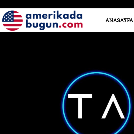
Amerika’da
ANASAYFA
Bugün