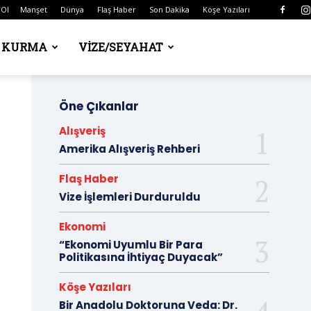
 Ol
Manşet
Dünya
Flaş Haber
Son Dakika
Köşe Yazıları
Ş KURMA
VIZE/SEYAHAT
Öne Çıkanlar
Alışveriş
Amerika Alışveriş Rehberi
Flaş Haber
Vize İşlemleri Durduruldu
Ekonomi
“Ekonomi Uyumlu Bir Para
Politikasına İhtiyaç Duyacak”
Köşe Yazıları
Bir Anadolu Doktoruna Veda: Dr.