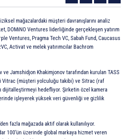
iziksel mağazalardaki müşteri davranışlarını analiz
irket, DOMiNO Ventures liderliğinde gerçekleşen yatırım
 Purple Ventures, Pragma Tech VC, Sabah Fund, Caucasus
UzVC, Activat ve melek yatırımcılar Bachrom
ov ve Jamshidjon Khakimjonov tarafından kurulan TASS
 Vitrac (müşteri yolculuğu takibi) ve Sitrac (raf
ı dijitalleştirmeyi hedefliyor. Şirketin özel kamera
rinde işleyerek yüksek veri güvenliği ve gizlilik
den fazla mağazada aktif olarak kullanılıyor.
dar 100’ün üzerinde global markaya hizmet veren