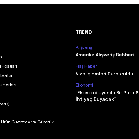
TREND
Alışveriş
Amerika Alışveriş Rehberi
m
 Postları
Flaş Haber
Vize İşlemleri Durduruldu
berler
aberleri
Ekonomi
“Ekonomi Uyumlu Bir Para P
İhtiyaç Duyacak”
veriş
e Ürün Getirtme ve Gümrük