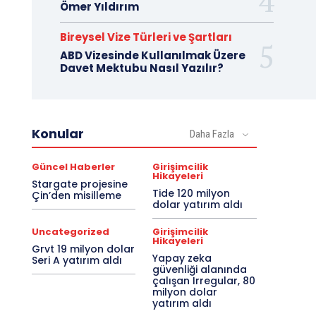
Ömer Yıldırım
Bireysel Vize Türleri ve Şartları
ABD Vizesinde Kullanılmak Üzere
Davet Mektubu Nasıl Yazılır?
Konular
Daha Fazla
Güncel Haberler
Girişimcilik
Hikayeleri
Stargate projesine
Tide 120 milyon
Çin’den misilleme
dolar yatırım aldı
Uncategorized
Girişimcilik
Hikayeleri
Grvt 19 milyon dolar
Yapay zeka
Seri A yatırım aldı
güvenliği alanında
çalışan Irregular, 80
milyon dolar
yatırım aldı