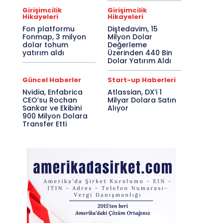
Girişimcilik
Girişimcilik
Hikayeleri
Hikayeleri
Fon platformu
Diştedavim, 15
Fonmap, 3 milyon
Milyon Dolar
dolar tohum
Değerleme
yatırım aldı
Üzerinden 440 Bin
Dolar Yatırım Aldı
Güncel Haberler
Start-up Haberleri
Nvidia, Enfabrica
Atlassian, DX’i 1
CEO’su Rochan
Milyar Dolara Satın
Sankar ve Ekibini
Alıyor
900 Milyon Dolara
Transfer Etti