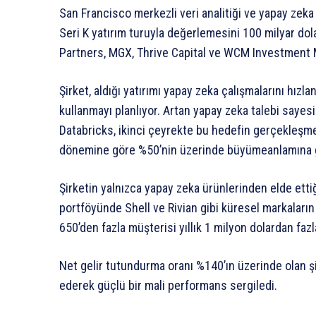
San Francisco merkezli veri analitiği ve yapay zeka ş
Seri K yatırım turuyla değerlemesini 100 milyar dol
Partners, MGX, Thrive Capital ve WCM Investment M
Şirket, aldığı yatırımı yapay zeka çalışmalarını hızl
kullanmayı planlıyor. Artan yapay zeka talebi sayesi
Databricks, ikinci çeyrekte bu hedefin gerçekleşme 
dönemine göre %50’nin üzerinde büyümeanlamına g
Şirketin yalnızca yapay zeka ürünlerinden elde ettiği
portföyünde Shell ve Rivian gibi küresel markaların
650’den fazla müşterisi yıllık 1 milyon dolardan faz
Net gelir tutundurma oranı %140’ın üzerinde olan şir
ederek güçlü bir mali performans sergiledi.