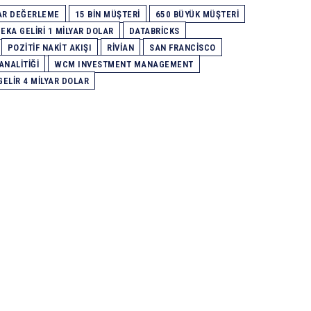
LAR DEĞERLEME
15 BIN MÜŞTERI
650 BÜYÜK MÜŞTERI
EKA GELIRI 1 MILYAR DOLAR
DATABRICKS
POZITIF NAKIT AKIŞI
RIVIAN
SAN FRANCISCO
ANALITIĞI
WCM INVESTMENT MANAGEMENT
 GELIR 4 MILYAR DOLAR