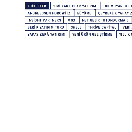
ETIKETLER
1 MILYAR DOLAR YATIRIM
100 MILYAR DO
ANDREESSEN HOROWITZ
BÜYÜME
ÇEYREKLIK YAPAY Z
INSIGHT PARTNERS
MGX
NET GELIR TUTUNDURMA 0
SERI K YATIRIM TURU
SHELL
THRIVE CAPITAL
VERI 
YAPAY ZEKÂ YATIRIMI
YENI ÜRÜN GELIŞTIRME
YILLIK