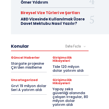
Ömer Yıldırım
Bireysel Vize Türleri ve Şartları
ABD Vizesinde Kullanılmak Üzere
Davet Mektubu Nasıl Yazılır?
Konular
Daha Fazla
Güncel Haberler
Girişimcilik
Hikayeleri
Stargate projesine
Tide 120 milyon
Çin’den misilleme
dolar yatırım aldı
Uncategorized
Girişimcilik
Hikayeleri
Grvt 19 milyon dolar
Yapay zeka
Seri A yatırım aldı
güvenliği alanında
çalışan Irregular, 80
milyon dolar
yatırım aldı