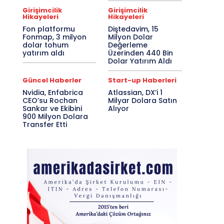
Girişimcilik
Girişimcilik
Hikayeleri
Hikayeleri
Fon platformu
Diştedavim, 15
Fonmap, 3 milyon
Milyon Dolar
dolar tohum
Değerleme
yatırım aldı
Üzerinden 440 Bin
Dolar Yatırım Aldı
Güncel Haberler
Start-up Haberleri
Nvidia, Enfabrica
Atlassian, DX’i 1
CEO’su Rochan
Milyar Dolara Satın
Sankar ve Ekibini
Alıyor
900 Milyon Dolara
Transfer Etti