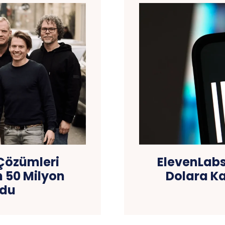
 Çözümleri
ElevenLabs
in 50 Milyon
Dolara Ka
rdu