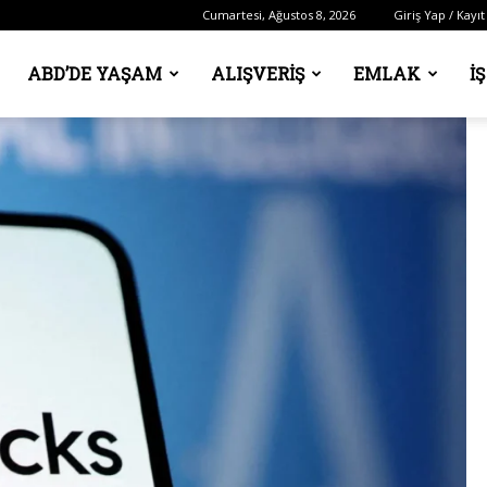
Cumartesi, Ağustos 8, 2026
Giriş Yap / Kayıt
ABD’DE YAŞAM
ALIŞVERIŞ
EMLAK
İ