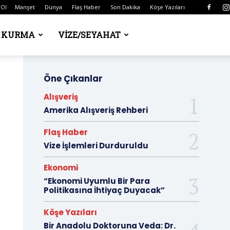
 Ol
Manşet
Dünya
Flaş Haber
Son Dakika
Köşe Yazıları
Ş KURMA
VIZE/SEYAHAT
Öne Çıkanlar
Alışveriş
Amerika Alışveriş Rehberi
Flaş Haber
Vize İşlemleri Durduruldu
Ekonomi
“Ekonomi Uyumlu Bir Para
Politikasına İhtiyaç Duyacak”
Köşe Yazıları
Bir Anadolu Doktoruna Veda: Dr.