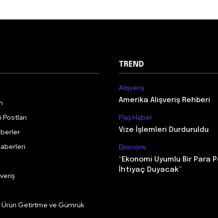
TREND
Alışveriş
Amerika Alışveriş Rehberi
m
 Postları
Flaş Haber
Vize İşlemleri Durduruldu
berler
aberleri
Ekonomi
“Ekonomi Uyumlu Bir Para P
İhtiyaç Duyacak”
veriş
e Ürün Getirtme ve Gümrük