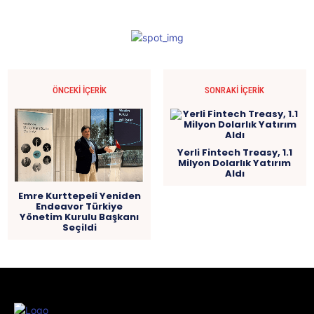
ÖNCEKI İÇERIK
SONRAKI İÇERIK
Yerli Fintech Treasy, 1.1
Milyon Dolarlık Yatırım
Aldı
Emre Kurttepeli Yeniden
Endeavor Türkiye
Yönetim Kurulu Başkanı
Seçildi