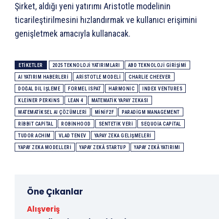
Şirket, aldığı yeni yatırımı Aristotle modelinin
ticarileştirilmesini hızlandırmak ve kullanıcı erişimini
genişletmek amacıyla kullanacak.
ETIKETLER
2025 TEKNOLOJI YATIRIMLARI
ABD TEKNOLOJI GIRIŞIMI
AI YATIRIM HABERLERI
ARISTOTLE MODELI
CHARLIE CHEEVER
DOĞAL DIL IŞLEME
FORMEL ISPAT
HARMONIC
INDEX VENTURES
KLEINER PERKINS
LEAN 4
MATEMATIK YAPAY ZEKASI
MATEMATIKSEL AI ÇÖZÜMLERI
MINIF2F
PARADIGM MANAGEMENT
RIBBIT CAPITAL
ROBINHOOD
SENTETIK VERI
SEQUOIA CAPITAL
TUDOR ACHIM
VLAD TENEV
YAPAY ZEKA GELIŞMELERI
YAPAY ZEKA MODELLERI
YAPAY ZEKÂ STARTUP
YAPAY ZEKÂ YATIRIMI
Öne Çıkanlar
Alışveriş