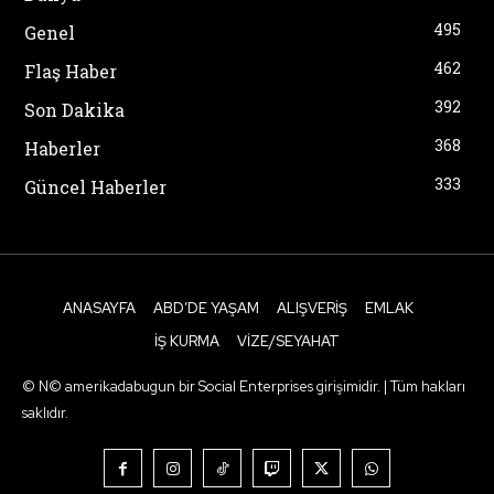
495
Genel
462
Flaş Haber
392
Son Dakika
368
Haberler
333
Güncel Haberler
ANASAYFA
ABD’DE YAŞAM
ALIŞVERIŞ
EMLAK
İŞ KURMA
VIZE/SEYAHAT
© N© amerikadabugun bir Social Enterprises girişimidir. | Tüm hakları
saklıdır.