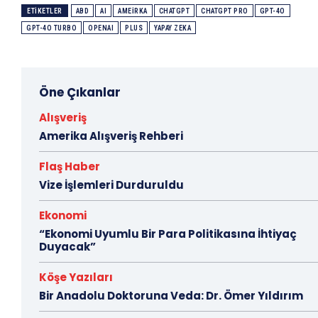
ETIKETLER
ABD
AI
AMEIRKA
CHATGPT
CHATGPT PRO
GPT-4O
GPT-4O TURBO
OPENAI
PLUS
YAPAY ZEKA
Öne Çıkanlar
Alışveriş
Amerika Alışveriş Rehberi
Flaş Haber
Vize İşlemleri Durduruldu
Ekonomi
“Ekonomi Uyumlu Bir Para Politikasına İhtiyaç
Duyacak”
Köşe Yazıları
Bir Anadolu Doktoruna Veda: Dr. Ömer Yıldırım