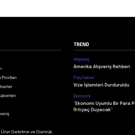
TREND
Alışveriş
Amerika Alışveriş Rehberi
m
 Postları
Flaş Haber
Vize İşlemleri Durduruldu
berler
aberleri
Ekonomi
“Ekonomi Uyumlu Bir Para P
İhtiyaç Duyacak”
veriş
e Ürün Getirtme ve Gümrük