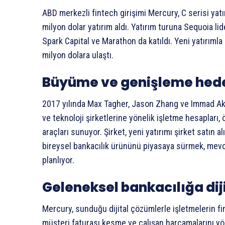
ABD merkezli fintech girişimi Mercury, C serisi ya
milyon dolar yatırım aldı. Yatırım turuna Sequoia l
Spark Capital ve Marathon da katıldı. Yeni yatırımla b
milyon dolara ulaştı.
Büyüme ve genişleme hede
2017 yılında Max Tagher, Jason Zhang ve Immad Ak
ve teknoloji şirketlerine yönelik işletme hesapları,
araçları sunuyor. Şirket, yeni yatırımı şirket satın a
bireysel bankacılık ürününü piyasaya sürmek, mevcu
planlıyor.
Geleneksel bankacılığa diji
Mercury, sunduğu dijital çözümlerle işletmelerin fi
müşteri faturası kesme ve çalışan harcamalarını yö