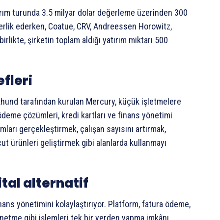
tırım turunda 3.5 milyar dolar değerleme üzerinden 300
iderlik ederken, Coatue, CRV, Andreessen Horowitz,
irlikte, şirketin toplam aldığı yatırım miktarı 500
fleri
hund tarafından kurulan Mercury, küçük işletmelere
 ödeme çözümleri, kredi kartları ve finans yönetimi
lımları gerçekleştirmek, çalışan sayısını artırmak,
t ürünleri geliştirmek gibi alanlarda kullanmayı
tal alternatif
nans yönetimini kolaylaştırıyor. Platform, fatura ödeme,
netme gibi işlemleri tek bir yerden yapma imkânı