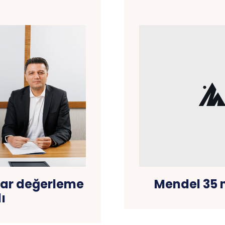
lar değerleme
Mendel 35 m
ı