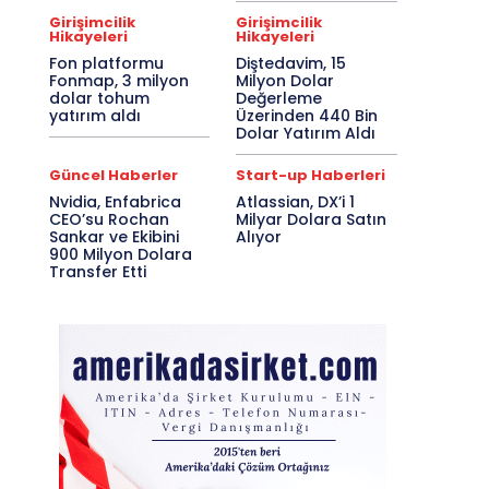
Girişimcilik
Girişimcilik
Hikayeleri
Hikayeleri
Fon platformu
Diştedavim, 15
Fonmap, 3 milyon
Milyon Dolar
dolar tohum
Değerleme
yatırım aldı
Üzerinden 440 Bin
Dolar Yatırım Aldı
Güncel Haberler
Start-up Haberleri
Nvidia, Enfabrica
Atlassian, DX’i 1
CEO’su Rochan
Milyar Dolara Satın
Sankar ve Ekibini
Alıyor
900 Milyon Dolara
Transfer Etti