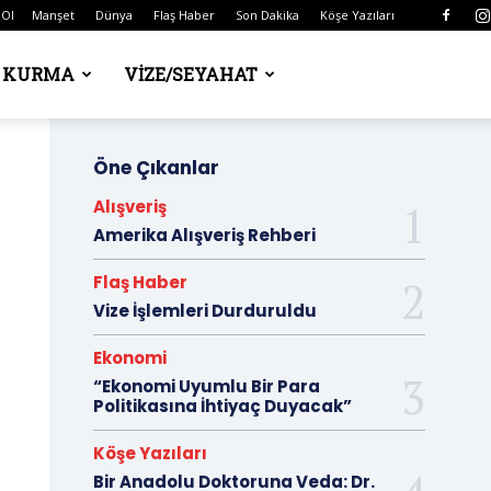
 Ol
Manşet
Dünya
Flaş Haber
Son Dakika
Köşe Yazıları
Ş KURMA
VIZE/SEYAHAT
Öne Çıkanlar
Alışveriş
Amerika Alışveriş Rehberi
Flaş Haber
Vize İşlemleri Durduruldu
Ekonomi
“Ekonomi Uyumlu Bir Para
Politikasına İhtiyaç Duyacak”
Köşe Yazıları
Bir Anadolu Doktoruna Veda: Dr.