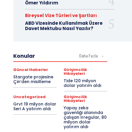
Ömer Yıldırım
Bireysel Vize Türleri ve Şartları
ABD Vizesinde Kullanılmak Üzere
Davet Mektubu Nasıl Yazılır?
Konular
Daha Fazla
Güncel Haberler
Girişimcilik
Hikayeleri
Stargate projesine
Tide 120 milyon
Çin’den misilleme
dolar yatırım aldı
Uncategorized
Girişimcilik
Hikayeleri
Grvt 19 milyon dolar
Yapay zeka
Seri A yatırım aldı
güvenliği alanında
çalışan Irregular, 80
milyon dolar
yatırım aldı