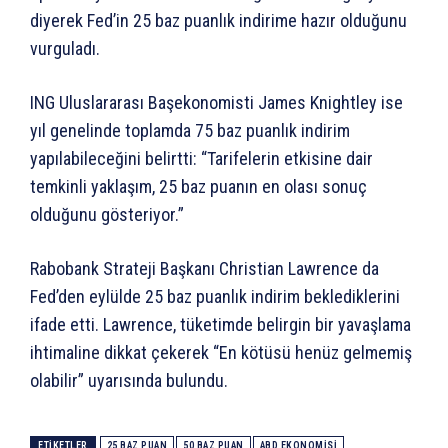
diyerek Fed’in 25 baz puanlık indirime hazır olduğunu
vurguladı.
ING Uluslararası Başekonomisti James Knightley ise
yıl genelinde toplamda 75 baz puanlık indirim
yapılabileceğini belirtti: “Tarifelerin etkisine dair
temkinli yaklaşım, 25 baz puanın en olası sonuç
olduğunu gösteriyor.”
Rabobank Strateji Başkanı Christian Lawrence da
Fed’den eylülde 25 baz puanlık indirim beklediklerini
ifade etti. Lawrence, tüketimde belirgin bir yavaşlama
ihtimaline dikkat çekerek “En kötüsü henüz gelmemiş
olabilir” uyarısında bulundu.
ETIKETLER
25 BAZ PUAN
50 BAZ PUAN
ABD EKONOMISI