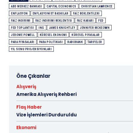
ABD MERKEZ BANKASI
CAPITAL ECONOMICS
CHRISTIAN LAWRENCE
ENFLASYON
ENFLASYONIST BASKILAR
FAIZ BEKLENTILERI
FAIZ INDIRIMI
FAIZ INDIRIMI BEKLENTISI
FAIZ KARARI
FED
FED TOPLANTISI
ING
JAMES KNIGHTLEY
JENNIFER MCKEOWN
JEROME POWELL
KÜRESEL EKONOMI
KÜRESEL PIYASALAR
PARA PIYASALARI
PARA POLITIKASI
RABOBANK
TARIFELER
YIL SONU PROJEKSIYONLARI
Öne Çıkanlar
Alışveriş
Amerika Alışveriş Rehberi
Flaş Haber
Vize İşlemleri Durduruldu
Ekonomi