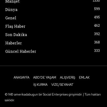
1330
Manşet
599
Dünya
495
Genel
462
Flaş Haber
392
Son Dakika
368
Haberler
333
Güncel Haberler
ANASAYFA
ABD’DE YAŞAM
ALIŞVERIŞ
EMLAK
İŞ KURMA
VIZE/SEYAHAT
© N© amerikadabugun bir Social Enterprises girişimidir. | Tüm hakları
saklıdır.