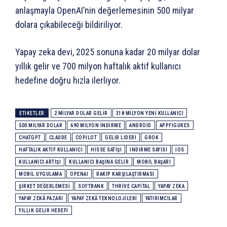
anlaşmayla OpenAI’nin değerlemesinin 500 milyar
dolara çıkabileceği bildiriliyor.
Yapay zeka devi, 2025 sonuna kadar 20 milyar dolar
yıllık gelir ve 700 milyon haftalık aktif kullanıcı
hedefine doğru hızla ilerliyor.
ETIKETLER
2 MILYAR DOLAR GELIR
318 MILYON YENI KULLANICI
500 MILYAR DOLAR
690 MILYON INDIRME
ANDROID
APPFIGURES
CHATGPT
CLAUDE
COPILOT
GELIR LIDERI
GROK
HAFTALIK AKTIF KULLANICI
HISSE SATIŞI
INDIRME SAYISI
IOS
KULLANICI ARTIŞI
KULLANICI BAŞINA GELIR
MOBIL BAŞARI
MOBIL UYGULAMA
OPENAI
RAKIP KARŞILAŞTIRMASI
ŞIRKET DEĞERLEMESI
SOFTBANK
THRIVE CAPITAL
YAPAY ZEKA
YAPAY ZEKÂ PAZARI
YAPAY ZEKÂ TEKNOLOJILERI
YATIRIMCILAR
YILLIK GELIR HEDEFI