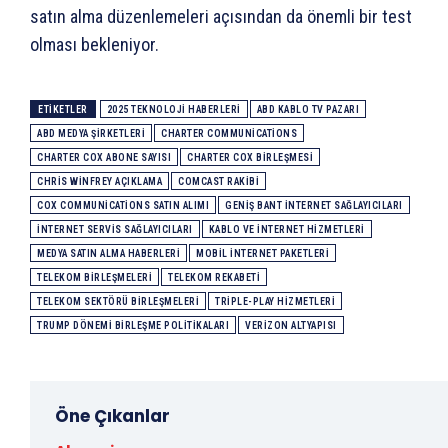
satın alma düzenlemeleri açısından da önemli bir test
olması bekleniyor.
ETIKETLER
2025 TEKNOLOJI HABERLERI
ABD KABLO TV PAZARI
ABD MEDYA ŞIRKETLERI
CHARTER COMMUNICATIONS
CHARTER COX ABONE SAYISI
CHARTER COX BIRLEŞMESI
CHRIS WINFREY AÇIKLAMA
COMCAST RAKIBI
COX COMMUNICATIONS SATIN ALIMI
GENIŞ BANT INTERNET SAĞLAYICILARI
INTERNET SERVIS SAĞLAYICILARI
KABLO VE INTERNET HIZMETLERI
MEDYA SATIN ALMA HABERLERI
MOBIL INTERNET PAKETLERI
TELEKOM BIRLEŞMELERI
TELEKOM REKABETI
TELEKOM SEKTÖRÜ BIRLEŞMELERI
TRIPLE-PLAY HIZMETLERI
TRUMP DÖNEMI BIRLEŞME POLITIKALARI
VERIZON ALTYAPISI
Öne Çıkanlar