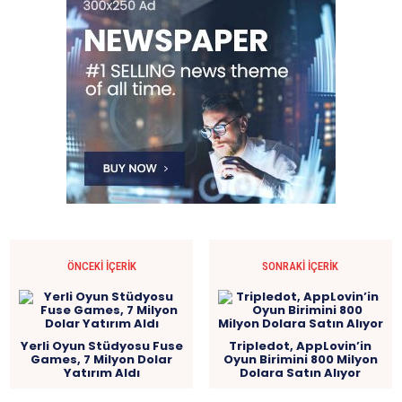
ÖNCEKI İÇERIK
SONRAKI İÇERIK
Yerli Oyun Stüdyosu Fuse
Tripledot, AppLovin’in
Games, 7 Milyon Dolar
Oyun Birimini 800 Milyon
Yatırım Aldı
Dolara Satın Alıyor