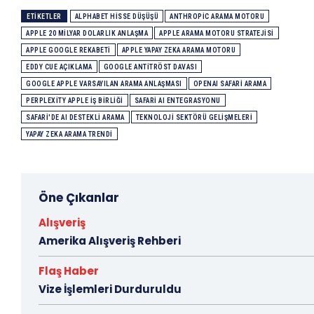
ETIKETLER
ALPHABET HISSE DÜŞÜŞÜ
ANTHROPIC ARAMA MOTORU
APPLE 20 MILYAR DOLARLIK ANLAŞMA
APPLE ARAMA MOTORU STRATEJISI
APPLE GOOGLE REKABETI
APPLE YAPAY ZEKA ARAMA MOTORU
EDDY CUE AÇIKLAMA
GOOGLE ANTITRÖST DAVASI
GOOGLE APPLE VARSAYILAN ARAMA ANLAŞMASI
OPENAI SAFARI ARAMA
PERPLEXITY APPLE IŞ BIRLIĞI
SAFARI AI ENTEGRASYONU
SAFARI'DE AI DESTEKLI ARAMA
TEKNOLOJI SEKTÖRÜ GELIŞMELERI
YAPAY ZEKA ARAMA TRENDI
Öne Çıkanlar
Alışveriş
Amerika Alışveriş Rehberi
Flaş Haber
Vize İşlemleri Durduruldu