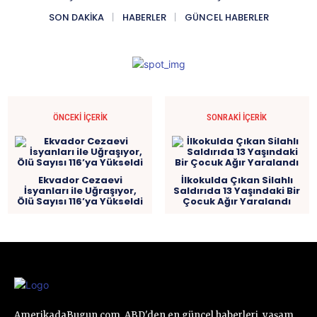
SON DAKIKA
HABERLER
GÜNCEL HABERLER
ÖNCEKI İÇERIK
SONRAKI İÇERIK
Ekvador Cezaevi
İlkokulda Çıkan Silahlı
İsyanları ile Uğraşıyor,
Saldırıda 13 Yaşındaki Bir
Ölü Sayısı 116’ya Yükseldi
Çocuk Ağır Yaralandı
AmerikadaBugun.com, ABD'den en güncel haberleri, yaşam