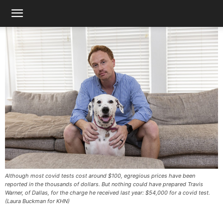
Although most covid tests cost around $100, egregious prices have been
reported in the thousands of dollars. But nothing could have prepared Travis
Warner, of Dallas, for the charge he received last year: $54,000 for a covid test.
(Laura Buckman for KHN)