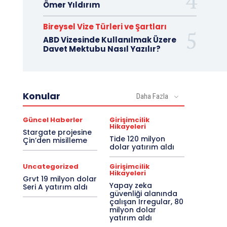
Ömer Yıldırım
Bireysel Vize Türleri ve Şartları
ABD Vizesinde Kullanılmak Üzere
Davet Mektubu Nasıl Yazılır?
Konular
Daha Fazla
Güncel Haberler
Girişimcilik
Hikayeleri
Stargate projesine
Tide 120 milyon
Çin’den misilleme
dolar yatırım aldı
Uncategorized
Girişimcilik
Hikayeleri
Grvt 19 milyon dolar
Yapay zeka
Seri A yatırım aldı
güvenliği alanında
çalışan Irregular, 80
milyon dolar
yatırım aldı