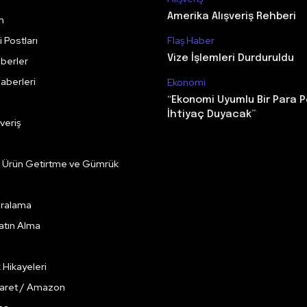
Amerika Alışveriş Rehberi
m
 Postları
Flaş Haber
Vize İşlemleri Durduruldu
berler
aberleri
Ekonomi
“Ekonomi Uyumlu Bir Para P
İhtiyaç Duyacak”
veriş
e Ürün Getirtme ve Gümrük
Kiralama
Satın Alma
k Hikayeleri
caret / Amazon