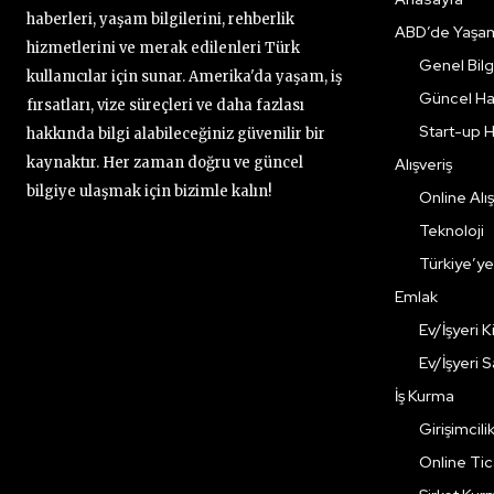
haberleri, yaşam bilgilerini, rehberlik
ABD’de Yaşa
hizmetlerini ve merak edilenleri Türk
Genel Bilgi
kullanıcılar için sunar. Amerika'da yaşam, iş
Güncel Ha
fırsatları, vize süreçleri ve daha fazlası
Start-up H
hakkında bilgi alabileceğiniz güvenilir bir
kaynaktır. Her zaman doğru ve güncel
Alışveriş
bilgiye ulaşmak için bizimle kalın!
Online Alış
Teknoloji
Türkiye’y
Emlak
Ev/İşyeri 
Ev/İşyeri 
İş Kurma
Girişimcili
Online Ti