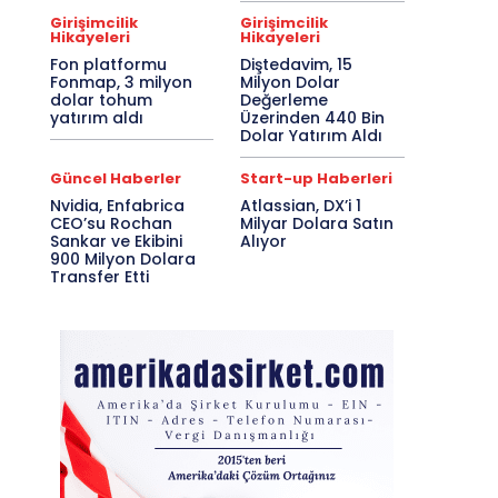
Girişimcilik
Girişimcilik
Hikayeleri
Hikayeleri
Fon platformu
Diştedavim, 15
Fonmap, 3 milyon
Milyon Dolar
dolar tohum
Değerleme
yatırım aldı
Üzerinden 440 Bin
Dolar Yatırım Aldı
Güncel Haberler
Start-up Haberleri
Nvidia, Enfabrica
Atlassian, DX’i 1
CEO’su Rochan
Milyar Dolara Satın
Sankar ve Ekibini
Alıyor
900 Milyon Dolara
Transfer Etti