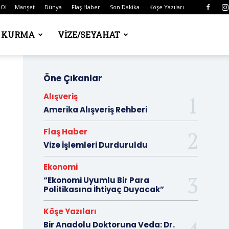
 Ol
Manşet
Dünya
Flaş Haber
Son Dakika
Köşe Yazıları
Ş KURMA
VIZE/SEYAHAT
Öne Çıkanlar
Alışveriş
Amerika Alışveriş Rehberi
Flaş Haber
Vize İşlemleri Durduruldu
Ekonomi
“Ekonomi Uyumlu Bir Para
Politikasına İhtiyaç Duyacak”
Köşe Yazıları
Bir Anadolu Doktoruna Veda: Dr.