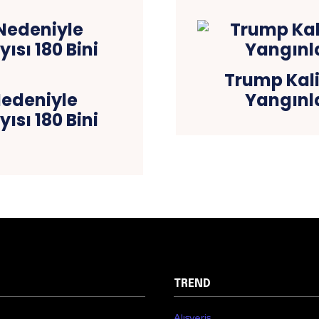
Trump Kali
Nedeniyle
Yangınl
ısı 180 Bini
TREND
Alışveriş