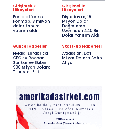
Girişimcilik
Girişimcilik
Hikayeleri
Hikayeleri
Fon platformu
Diştedavim, 15
Fonmap, 3 milyon
Milyon Dolar
dolar tohum
Değerleme
yatırım aldı
Üzerinden 440 Bin
Dolar Yatırım Aldı
Güncel Haberler
Start-up Haberleri
Nvidia, Enfabrica
Atlassian, DX’i 1
CEO’su Rochan
Milyar Dolara Satın
Sankar ve Ekibini
Alıyor
900 Milyon Dolara
Transfer Etti