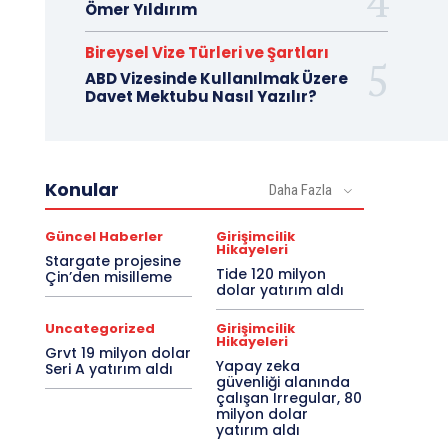
Ömer Yıldırım
Bireysel Vize Türleri ve Şartları
ABD Vizesinde Kullanılmak Üzere
Davet Mektubu Nasıl Yazılır?
Konular
Daha Fazla
Güncel Haberler
Girişimcilik
Hikayeleri
Stargate projesine
Tide 120 milyon
Çin’den misilleme
dolar yatırım aldı
Uncategorized
Girişimcilik
Hikayeleri
Grvt 19 milyon dolar
Yapay zeka
Seri A yatırım aldı
güvenliği alanında
çalışan Irregular, 80
milyon dolar
yatırım aldı