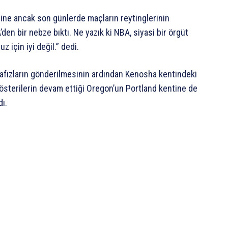
ğine ancak son günlerde maçların reytinglerinin
n bir nebze bıktı. Ne yazık ki NBA, siyasi bir örgüt
z için iyi değil.” dedi.
hafızların gönderilmesinin ardından Kenosha kentindeki
gösterilerin devam ettiği Oregon’un Portland kentine de
ı.