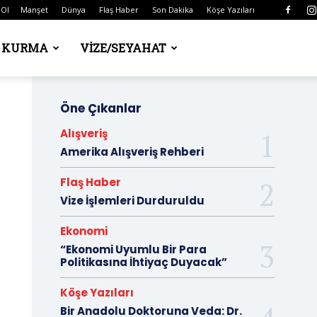
 Ol
Manşet
Dünya
Flaş Haber
Son Dakika
Köşe Yazıları
Ş KURMA
VIZE/SEYAHAT
Öne Çıkanlar
Alışveriş
Amerika Alışveriş Rehberi
Flaş Haber
Vize İşlemleri Durduruldu
Ekonomi
“Ekonomi Uyumlu Bir Para
Politikasına İhtiyaç Duyacak”
Köşe Yazıları
Bir Anadolu Doktoruna Veda: Dr.