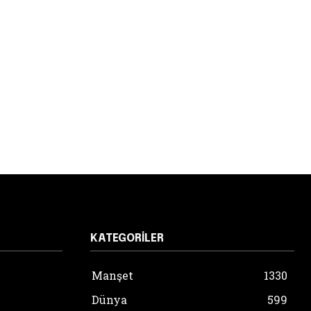
KATEGORILER
Manşet
1330
Dünya
599