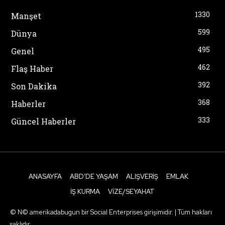
1330
Manşet
599
Dünya
495
Genel
462
Flaş Haber
392
Son Dakika
368
Haberler
333
Güncel Haberler
ANASAYFA
ABD’DE YAŞAM
ALIŞVERIŞ
EMLAK
İŞ KURMA
VIZE/SEYAHAT
© N© amerikadabugun bir Social Enterprises girişimidir. | Tüm hakları
saklıdır.