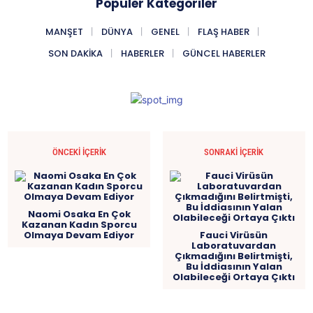
Popüler Kategoriler
MANŞET
DÜNYA
GENEL
FLAŞ HABER
SON DAKIKA
HABERLER
GÜNCEL HABERLER
ÖNCEKI İÇERIK
SONRAKI İÇERIK
Naomi Osaka En Çok
Kazanan Kadın Sporcu
Olmaya Devam Ediyor
Fauci Virüsün
Laboratuvardan
Çıkmadığını Belirtmişti,
Bu İddiasının Yalan
Olabileceği Ortaya Çıktı