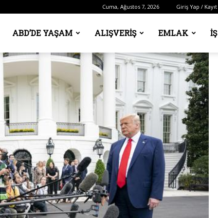
Cuma, Ağustos 7, 2026
Giriş Yap / Kayıt
ABD’DE YAŞAM
ALIŞVERIŞ
EMLAK
İ