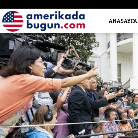
Amerika’da
ANASAYFA
Bugün