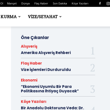
 Ol
Manşet
Dünya
Flaş Haber
Son Dakika
Köşe Yazıları
Ş KURMA
VIZE/SEYAHAT
Öne Çıkanlar
Alışveriş
Amerika Alışveriş Rehberi
Flaş Haber
Vize İşlemleri Durduruldu
Ekonomi
“Ekonomi Uyumlu Bir Para
Politikasına İhtiyaç Duyacak”
Köşe Yazıları
Bir Anadolu Doktoruna Veda: Dr.