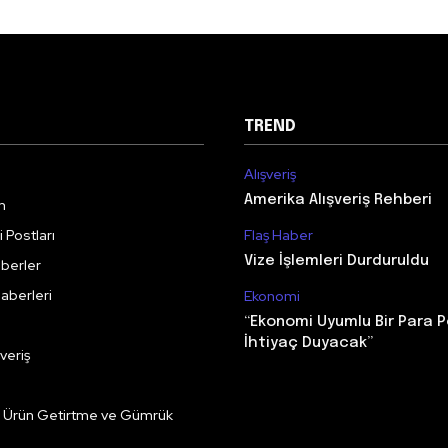
TREND
Alışveriş
Amerika Alışveriş Rehberi
m
 Postları
Flaş Haber
Vize İşlemleri Durduruldu
berler
aberleri
Ekonomi
“Ekonomi Uyumlu Bir Para P
İhtiyaç Duyacak”
veriş
e Ürün Getirtme ve Gümrük