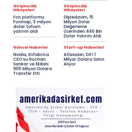
Girişimcilik
Girişimcilik
Hikayeleri
Hikayeleri
Fon platformu
Diştedavim, 15
Fonmap, 3 milyon
Milyon Dolar
dolar tohum
Değerleme
yatırım aldı
Üzerinden 440 Bin
Dolar Yatırım Aldı
Güncel Haberler
Start-up Haberleri
Nvidia, Enfabrica
Atlassian, DX’i 1
CEO’su Rochan
Milyar Dolara Satın
Sankar ve Ekibini
Alıyor
900 Milyon Dolara
Transfer Etti