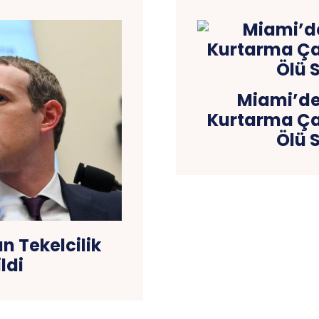
Miami’d
Kurtarma Ça
Ölü S
n Tekelcilik
ldi