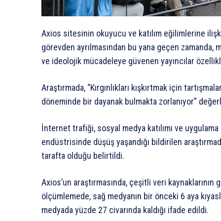
Axios sitesinin okuyucu ve katılım eğilimlerine ili
görevden ayrılmasından bu yana geçen zamanda, med
ve ideolojik mücadeleye güvenen yayıncılar özellikle
Araştırmada, “Kırgınlıkları kışkırtmak için tartışma
döneminde bir dayanak bulmakta zorlanıyor” değer
İnternet trafiği, sosyal medya katılımı ve uygulama 
endüstrisinde düşüş yaşandığı bildirilen araştırm
tarafta olduğu belirtildi.
Axios’un araştırmasında, çeşitli veri kaynaklarının 
ölçümlemede, sağ medyanın bir önceki 6 aya kıyasla
medyada yüzde 27 civarında kaldığı ifade edildi.