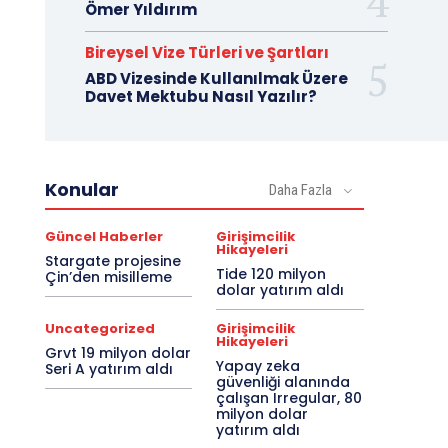
Ömer Yıldırım
Bireysel Vize Türleri ve Şartları
ABD Vizesinde Kullanılmak Üzere
Davet Mektubu Nasıl Yazılır?
Konular
Daha Fazla
Güncel Haberler
Girişimcilik
Hikayeleri
Stargate projesine
Tide 120 milyon
Çin’den misilleme
dolar yatırım aldı
Uncategorized
Girişimcilik
Hikayeleri
Grvt 19 milyon dolar
Yapay zeka
Seri A yatırım aldı
güvenliği alanında
çalışan Irregular, 80
milyon dolar
yatırım aldı