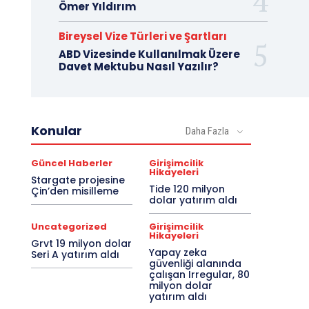
Ömer Yıldırım
Bireysel Vize Türleri ve Şartları
ABD Vizesinde Kullanılmak Üzere
Davet Mektubu Nasıl Yazılır?
Konular
Daha Fazla
Güncel Haberler
Girişimcilik
Hikayeleri
Stargate projesine
Tide 120 milyon
Çin’den misilleme
dolar yatırım aldı
Uncategorized
Girişimcilik
Hikayeleri
Grvt 19 milyon dolar
Yapay zeka
Seri A yatırım aldı
güvenliği alanında
çalışan Irregular, 80
milyon dolar
yatırım aldı