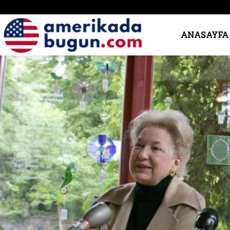
Amerika’da
ANASAYFA
Bugün