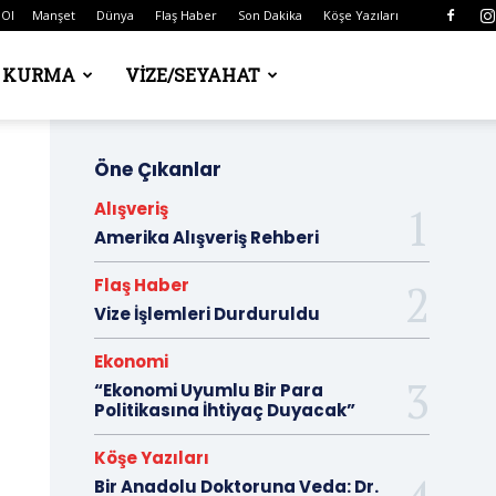
 Ol
Manşet
Dünya
Flaş Haber
Son Dakika
Köşe Yazıları
Ş KURMA
VIZE/SEYAHAT
Öne Çıkanlar
Alışveriş
Amerika Alışveriş Rehberi
Flaş Haber
Vize İşlemleri Durduruldu
Ekonomi
“Ekonomi Uyumlu Bir Para
Politikasına İhtiyaç Duyacak”
Köşe Yazıları
Bir Anadolu Doktoruna Veda: Dr.