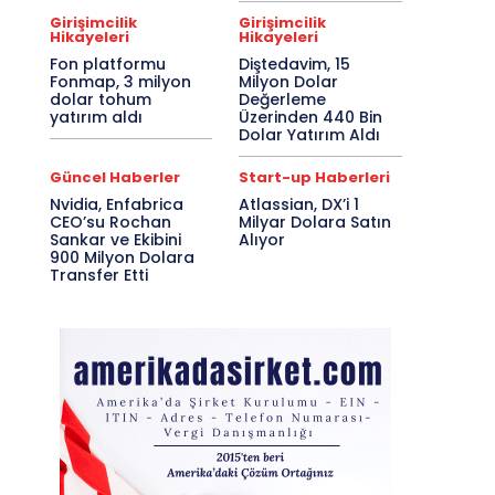
Girişimcilik
Girişimcilik
Hikayeleri
Hikayeleri
Fon platformu
Diştedavim, 15
Fonmap, 3 milyon
Milyon Dolar
dolar tohum
Değerleme
yatırım aldı
Üzerinden 440 Bin
Dolar Yatırım Aldı
Güncel Haberler
Start-up Haberleri
Nvidia, Enfabrica
Atlassian, DX’i 1
CEO’su Rochan
Milyar Dolara Satın
Sankar ve Ekibini
Alıyor
900 Milyon Dolara
Transfer Etti