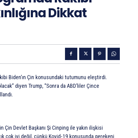
kınlığına Dikkat
kibi Biden’ın Çin konusundaki tutumunu eleştirdi.
lacak” diyen Trump, “Sonra da ABD’liler Çince
landı.
Çin Devlet Başkanı Şi Cinping ile yakın ilişkisi
tık çok iyi değil, çünkü Kovid-19 konusunda gerekeni