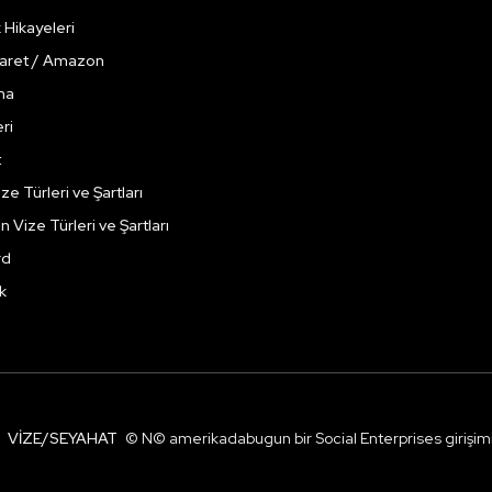
k Hikayeleri
caret / Amazon
ma
ri
t
ze Türleri ve Şartları
çin Vize Türleri ve Şartları
rd
k
VIZE/SEYAHAT
© N© amerikadabugun bir Social Enterprises girişimidi