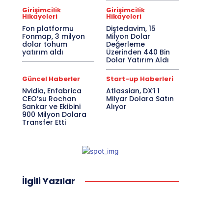
Girişimcilik
Girişimcilik
Hikayeleri
Hikayeleri
Fon platformu
Diştedavim, 15
Fonmap, 3 milyon
Milyon Dolar
dolar tohum
Değerleme
yatırım aldı
Üzerinden 440 Bin
Dolar Yatırım Aldı
Güncel Haberler
Start-up Haberleri
Nvidia, Enfabrica
Atlassian, DX’i 1
CEO’su Rochan
Milyar Dolara Satın
Sankar ve Ekibini
Alıyor
900 Milyon Dolara
Transfer Etti
İlgili Yazılar