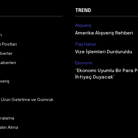
TREND
Alışveriş
Amerika Alışveriş Rehberi
m
 Postları
Flaş Haber
Vize İşlemleri Durduruldu
berler
aberleri
Ekonomi
“Ekonomi Uyumlu Bir Para P
İhtiyaç Duyacak”
veriş
e Ürün Getirtme ve Gümrük
Kiralama
Satın Alma