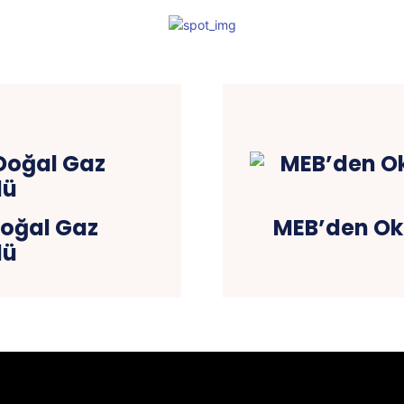
Doğal Gaz
MEB’den Oku
lü