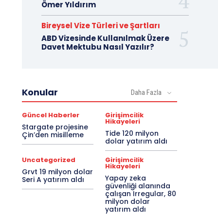
Ömer Yıldırım
Bireysel Vize Türleri ve Şartları
ABD Vizesinde Kullanılmak Üzere
Davet Mektubu Nasıl Yazılır?
Konular
Daha Fazla
Güncel Haberler
Girişimcilik
Hikayeleri
Stargate projesine
Tide 120 milyon
Çin’den misilleme
dolar yatırım aldı
Uncategorized
Girişimcilik
Hikayeleri
Grvt 19 milyon dolar
Yapay zeka
Seri A yatırım aldı
güvenliği alanında
çalışan Irregular, 80
milyon dolar
yatırım aldı