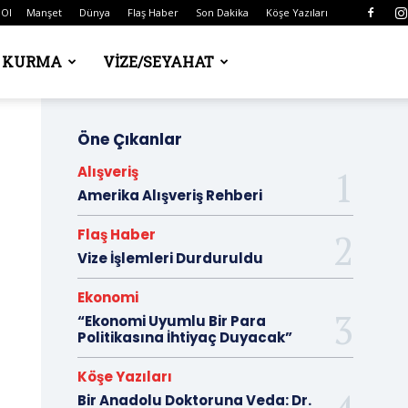
 Ol
Manşet
Dünya
Flaş Haber
Son Dakika
Köşe Yazıları
Ş KURMA
VIZE/SEYAHAT
Öne Çıkanlar
Alışveriş
Amerika Alışveriş Rehberi
Flaş Haber
Vize İşlemleri Durduruldu
Ekonomi
“Ekonomi Uyumlu Bir Para
Politikasına İhtiyaç Duyacak”
Köşe Yazıları
Bir Anadolu Doktoruna Veda: Dr.