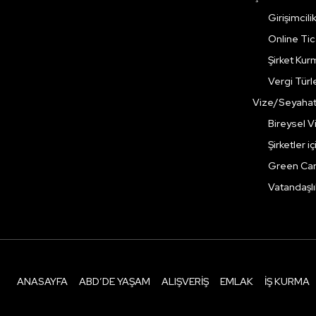
Girişimcili
Online Ti
Şirket Kur
Vergi Türle
Vize/Seyaha
Bireysel Vi
Şirketler i
Green Ca
Vatandaşlı
ANASAYFA
ABD’DE YAŞAM
ALIŞVERIŞ
EMLAK
İŞ KURMA