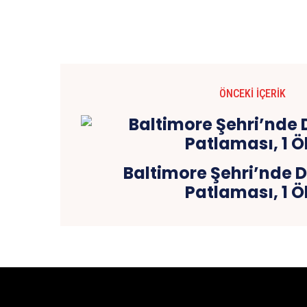
ÖNCEKI İÇERIK
Baltimore Şehri’nde 
Patlaması, 1 Ö