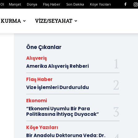
 Ol
Manşet
Dünya
Flaş Haber
Son Dakika
Köşe Yazıları
Ş KURMA
VIZE/SEYAHAT
Öne Çıkanlar
Alışveriş
Amerika Alışveriş Rehberi
Flaş Haber
Vize İşlemleri Durduruldu
Ekonomi
“Ekonomi Uyumlu Bir Para
Politikasına İhtiyaç Duyacak”
Köşe Yazıları
Bir Anadolu Doktoruna Veda: Dr.