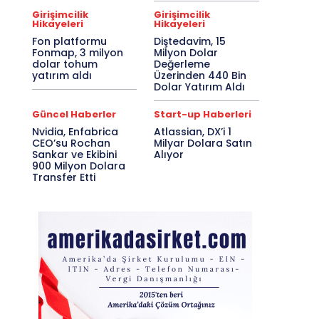
Girişimcilik
Girişimcilik
Hikayeleri
Hikayeleri
Fon platformu
Diştedavim, 15
Fonmap, 3 milyon
Milyon Dolar
dolar tohum
Değerleme
yatırım aldı
Üzerinden 440 Bin
Dolar Yatırım Aldı
Güncel Haberler
Start-up Haberleri
Nvidia, Enfabrica
Atlassian, DX’i 1
CEO’su Rochan
Milyar Dolara Satın
Sankar ve Ekibini
Alıyor
900 Milyon Dolara
Transfer Etti