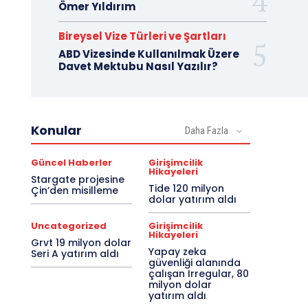
Ömer Yıldırım
Bireysel Vize Türleri ve Şartları
ABD Vizesinde Kullanılmak Üzere
Davet Mektubu Nasıl Yazılır?
Konular
Daha Fazla
Güncel Haberler
Girişimcilik
Hikayeleri
Stargate projesine
Tide 120 milyon
Çin’den misilleme
dolar yatırım aldı
Uncategorized
Girişimcilik
Hikayeleri
Grvt 19 milyon dolar
Yapay zeka
Seri A yatırım aldı
güvenliği alanında
çalışan Irregular, 80
milyon dolar
yatırım aldı