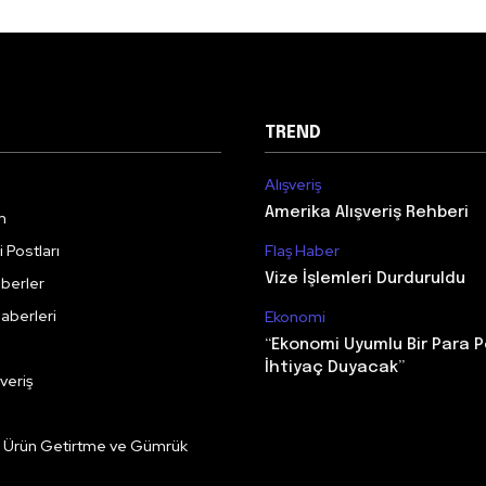
TREND
Alışveriş
Amerika Alışveriş Rehberi
m
 Postları
Flaş Haber
Vize İşlemleri Durduruldu
berler
aberleri
Ekonomi
“Ekonomi Uyumlu Bir Para P
İhtiyaç Duyacak”
veriş
e Ürün Getirtme ve Gümrük