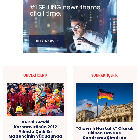
ÖNCEKI İÇERIK
SONRAKI İÇERIK
ABD’li Yetkili
Koronavirüsün 2012
“Gizemli Hastalık” Olarak
Yılında Çinli Bir
Bilinen Havana
Madencinin Vücudunda
Sendromu Şimdi de