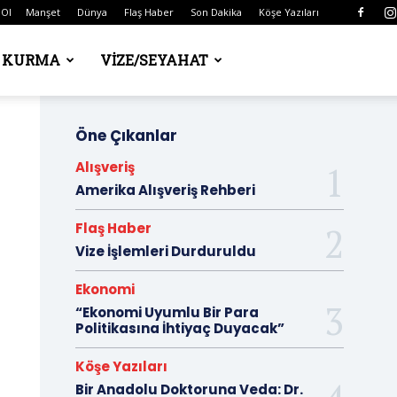
 Ol
Manşet
Dünya
Flaş Haber
Son Dakika
Köşe Yazıları
Ş KURMA
VIZE/SEYAHAT
Öne Çıkanlar
Alışveriş
Amerika Alışveriş Rehberi
Flaş Haber
Vize İşlemleri Durduruldu
Ekonomi
“Ekonomi Uyumlu Bir Para
Politikasına İhtiyaç Duyacak”
Köşe Yazıları
Bir Anadolu Doktoruna Veda: Dr.