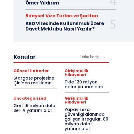
Ömer Yıldırım
Bireysel Vize Türleri ve Şartları
ABD Vizesinde Kullanılmak Üzere
Davet Mektubu Nasıl Yazılır?
Konular
Daha Fazla
Güncel Haberler
Girişimcilik
Hikayeleri
Stargate projesine
Tide 120 milyon
Çin’den misilleme
dolar yatırım aldı
Uncategorized
Girişimcilik
Hikayeleri
Grvt 19 milyon dolar
Yapay zeka
Seri A yatırım aldı
güvenliği alanında
çalışan Irregular, 80
milyon dolar
yatırım aldı