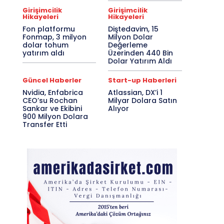
Girişimcilik
Girişimcilik
Hikayeleri
Hikayeleri
Fon platformu
Diştedavim, 15
Fonmap, 3 milyon
Milyon Dolar
dolar tohum
Değerleme
yatırım aldı
Üzerinden 440 Bin
Dolar Yatırım Aldı
Güncel Haberler
Start-up Haberleri
Nvidia, Enfabrica
Atlassian, DX’i 1
CEO’su Rochan
Milyar Dolara Satın
Sankar ve Ekibini
Alıyor
900 Milyon Dolara
Transfer Etti