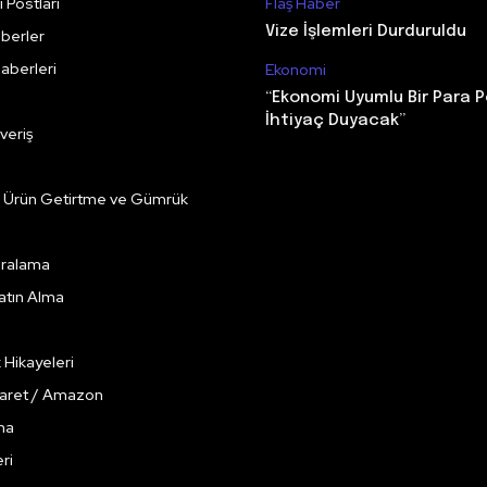
 Postları
Flaş Haber
Vize İşlemleri Durduruldu
berler
aberleri
Ekonomi
“Ekonomi Uyumlu Bir Para P
İhtiyaç Duyacak”
veriş
e Ürün Getirtme ve Gümrük
Kiralama
Satın Alma
k Hikayeleri
caret / Amazon
ma
ri