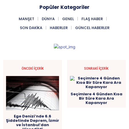
Popüler Kategoriler
MANŞET
DÜNYA
GENEL
FLAŞ HABER
SON DAKIKA
HABERLER
GÜNCEL HABERLER
ÖNCEKI İÇERIK
SONRAKI İÇERIK
Seçimlere 4 Günden Kısa
Bir Süre Kara Ara
Kapanıyor
Ege Denizi’nde 6.6
Şiddetinde Deprem, İzmir
ve İstanbul’dan