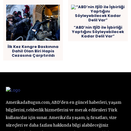
“ABD’nin IŞİD ile İşbirliği
Yaptığını Söyleyebilecek
Kadar Delil Var”
İlk Kez Kongre Baskınına
Dahil Olan Biri Hapis
Cezasına Çarptırıldı
AmerikadaBugun.com, ABD'den en güncel haberleri, yaşam
bilgilerini, rehberlik hizmetlerini ve merak edilenleri Türk
kullanıcılar için sunar. Amerika'da yaşam, iş fırsatları, vize
süreçleri ve daha fazlası hakkında bilgi alabileceğiniz