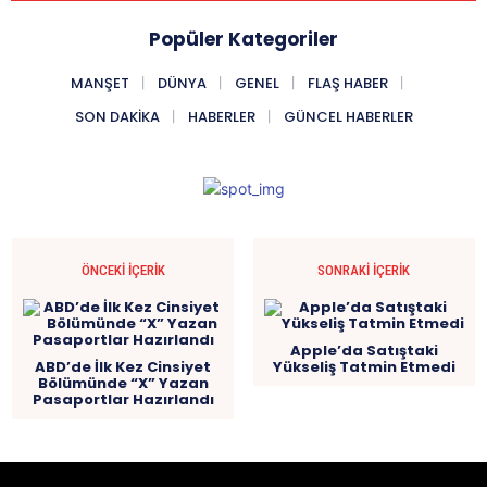
Popüler Kategoriler
MANŞET
DÜNYA
GENEL
FLAŞ HABER
SON DAKIKA
HABERLER
GÜNCEL HABERLER
ÖNCEKI İÇERIK
SONRAKI İÇERIK
Apple’da Satıştaki
ABD’de İlk Kez Cinsiyet
Yükseliş Tatmin Etmedi
Bölümünde “X” Yazan
Pasaportlar Hazırlandı