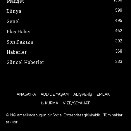
Manşet
599
Dünya
495
Genel
462
Flaş Haber
392
Son Dakika
368
Haberler
333
Güncel Haberler
ANASAYFA
ABD’DE YAŞAM
ALIŞVERIŞ
EMLAK
İŞ KURMA
VIZE/SEYAHAT
© N© amerikadabugun bir Social Enterprises girişimidir. | Tüm hakları
saklıdır.