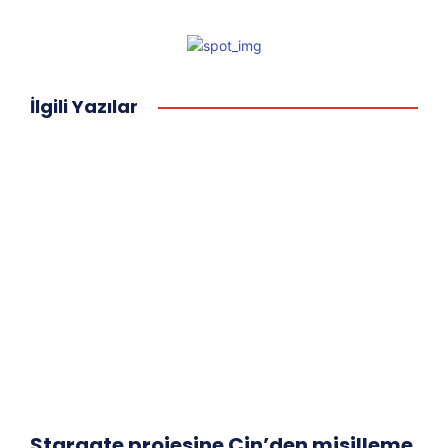
İlgili Yazılar
Stargate projesine Çin’den misilleme