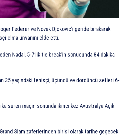
Roger Federer ve Novak Djokovic’i geride bırakarak
çi olma ünvanını elde etti.
eden Nadal, 5-7’lik tie break’in sonucunda 84 dakika
 35 yaşındaki tenisçi, üçüncü ve dördüncü setleri 6-
akika süren maçın sonunda ikinci kez Avustralya Açık
ı Grand Slam zaferlerinden birisi olarak tarihe geçecek.