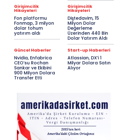
Girişimcilik
Girişimcilik
Hikayeleri
Hikayeleri
Fon platformu
Diştedavim, 15
Fonmap, 3 milyon
Milyon Dolar
dolar tohum
Değerleme
yatırım aldı
Üzerinden 440 Bin
Dolar Yatırım Aldı
Güncel Haberler
Start-up Haberleri
Nvidia, Enfabrica
Atlassian, DX’i 1
CEO’su Rochan
Milyar Dolara Satın
Sankar ve Ekibini
Alıyor
900 Milyon Dolara
Transfer Etti