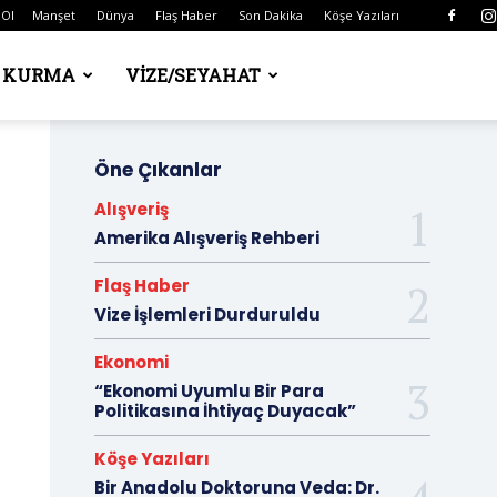
 Ol
Manşet
Dünya
Flaş Haber
Son Dakika
Köşe Yazıları
Ş KURMA
VIZE/SEYAHAT
Öne Çıkanlar
Alışveriş
Amerika Alışveriş Rehberi
Flaş Haber
Vize İşlemleri Durduruldu
Ekonomi
“Ekonomi Uyumlu Bir Para
Politikasına İhtiyaç Duyacak”
Köşe Yazıları
Bir Anadolu Doktoruna Veda: Dr.