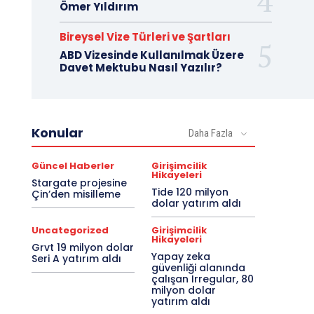
Ömer Yıldırım
Bireysel Vize Türleri ve Şartları
ABD Vizesinde Kullanılmak Üzere
Davet Mektubu Nasıl Yazılır?
Konular
Daha Fazla
Güncel Haberler
Girişimcilik
Hikayeleri
Stargate projesine
Tide 120 milyon
Çin’den misilleme
dolar yatırım aldı
Uncategorized
Girişimcilik
Hikayeleri
Grvt 19 milyon dolar
Yapay zeka
Seri A yatırım aldı
güvenliği alanında
çalışan Irregular, 80
milyon dolar
yatırım aldı