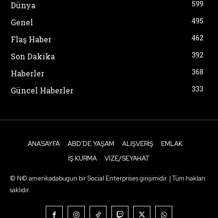
599
Dünya
495
Genel
462
Flaş Haber
392
Son Dakika
368
Haberler
333
Güncel Haberler
ANASAYFA
ABD’DE YAŞAM
ALIŞVERIŞ
EMLAK
İŞ KURMA
VIZE/SEYAHAT
© N© amerikadabugun bir Social Enterprises girişimidir. | Tüm hakları
saklıdır.