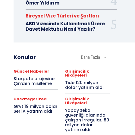
Ömer Yıldırım
Bireysel Vize Türleri ve Şartları
ABD Vizesinde Kullanılmak Üzere
Davet Mektubu Nasıl Yazılır?
Konular
Daha Fazla
Güncel Haberler
Girişimcilik
Hikayeleri
Stargate projesine
Tide 120 milyon
Çin’den misilleme
dolar yatırım aldı
Uncategorized
Girişimcilik
Hikayeleri
Grvt 19 milyon dolar
Yapay zeka
Seri A yatırım aldı
güvenliği alanında
çalışan Irregular, 80
milyon dolar
yatırım aldı