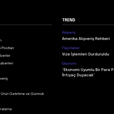
TREND
Alışveriş
Amerika Alışveriş Rehberi
m
 Postları
Flaş Haber
Vize İşlemleri Durduruldu
berler
aberleri
Ekonomi
“Ekonomi Uyumlu Bir Para P
İhtiyaç Duyacak”
veriş
e Ürün Getirtme ve Gümrük
Kiralama