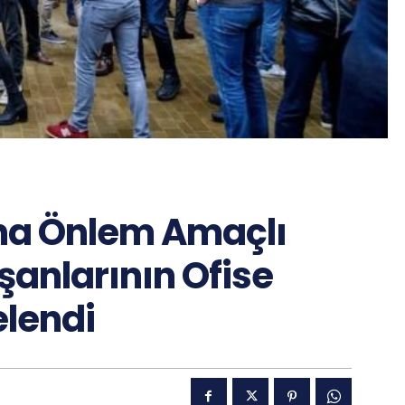
na Önlem Amaçlı
şanlarının Ofise
elendi