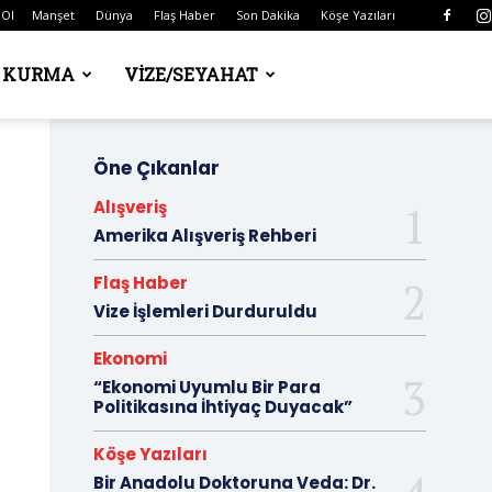
 Ol
Manşet
Dünya
Flaş Haber
Son Dakika
Köşe Yazıları
Ş KURMA
VIZE/SEYAHAT
Öne Çıkanlar
Alışveriş
Amerika Alışveriş Rehberi
Flaş Haber
Vize İşlemleri Durduruldu
Ekonomi
“Ekonomi Uyumlu Bir Para
Politikasına İhtiyaç Duyacak”
Köşe Yazıları
Bir Anadolu Doktoruna Veda: Dr.