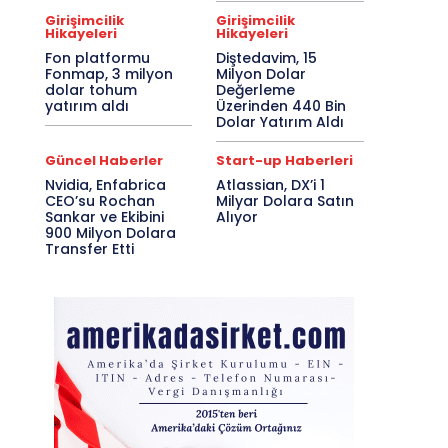
Girişimcilik
Girişimcilik
Hikayeleri
Hikayeleri
Fon platformu
Diştedavim, 15
Fonmap, 3 milyon
Milyon Dolar
dolar tohum
Değerleme
yatırım aldı
Üzerinden 440 Bin
Dolar Yatırım Aldı
Güncel Haberler
Start-up Haberleri
Nvidia, Enfabrica
Atlassian, DX’i 1
CEO’su Rochan
Milyar Dolara Satın
Sankar ve Ekibini
Alıyor
900 Milyon Dolara
Transfer Etti