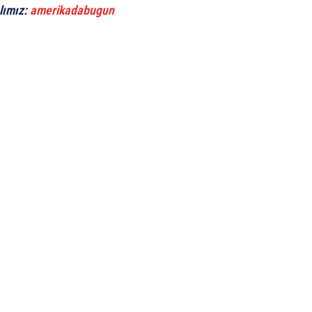
lımız:
amerikadabugun