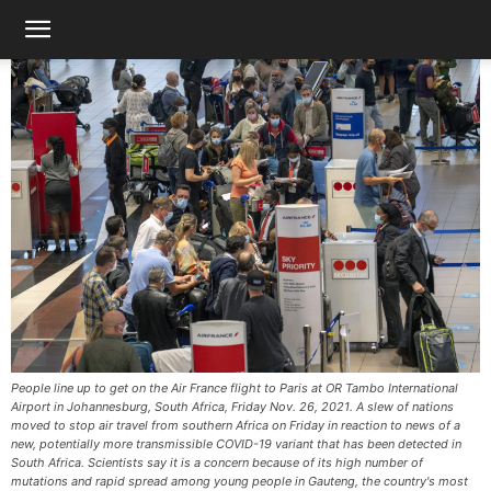
People line up to get on the Air France flight to Paris at OR Tambo International
Airport in Johannesburg, South Africa, Friday Nov. 26, 2021. A slew of nations
moved to stop air travel from southern Africa on Friday in reaction to news of a
new, potentially more transmissible COVID-19 variant that has been detected in
South Africa. Scientists say it is a concern because of its high number of
mutations and rapid spread among young people in Gauteng, the country's most