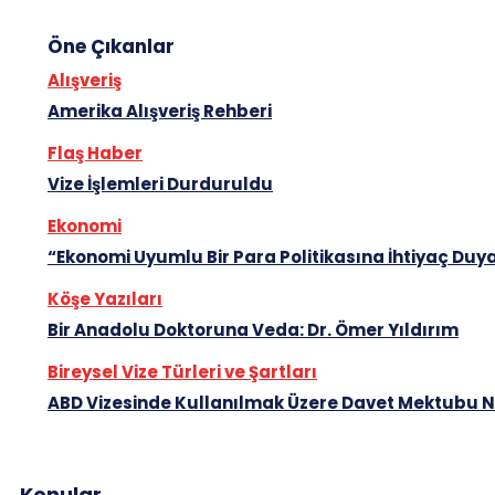
Öne Çıkanlar
Alışveriş
Amerika Alışveriş Rehberi
Flaş Haber
Vize İşlemleri Durduruldu
Ekonomi
“Ekonomi Uyumlu Bir Para Politikasına İhtiyaç Duy
Köşe Yazıları
Bir Anadolu Doktoruna Veda: Dr. Ömer Yıldırım
Bireysel Vize Türleri ve Şartları
ABD Vizesinde Kullanılmak Üzere Davet Mektubu Na
Konular