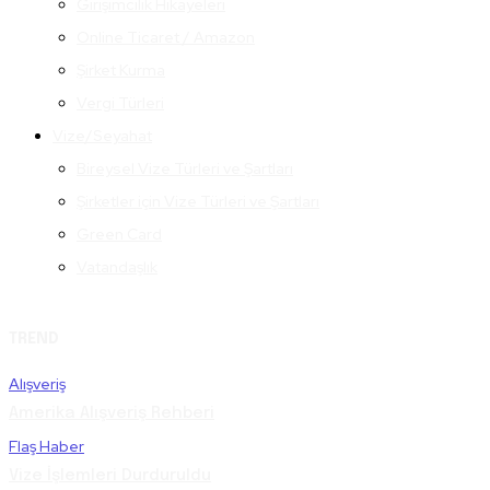
Girişimcilik Hikayeleri
Online Ticaret / Amazon
Şirket Kurma
Vergi Türleri
Vize/Seyahat
Bireysel Vize Türleri ve Şartları
Şirketler için Vize Türleri ve Şartları
Green Card
Vatandaşlık
TREND
Alışveriş
Amerika Alışveriş Rehberi
Flaş Haber
Vize İşlemleri Durduruldu