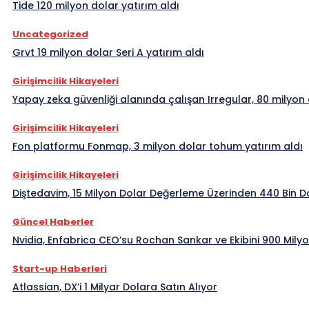
Tide 120 milyon dolar yatırım aldı
Uncategorized
Grvt 19 milyon dolar Seri A yatırım aldı
Girişimcilik Hikayeleri
Yapay zeka güvenliği alanında çalışan Irregular, 80 milyon 
Girişimcilik Hikayeleri
Fon platformu Fonmap, 3 milyon dolar tohum yatırım aldı
Girişimcilik Hikayeleri
Diştedavim, 15 Milyon Dolar Değerleme Üzerinden 440 Bin Do
Güncel Haberler
Nvidia, Enfabrica CEO’su Rochan Sankar ve Ekibini 900 Milyo
Start-up Haberleri
Atlassian, DX’i 1 Milyar Dolara Satın Alıyor