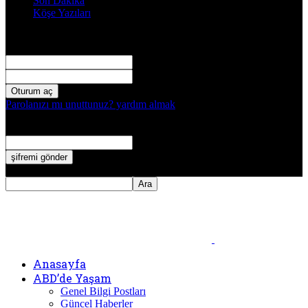
Son Dakika
Köşe Yazıları
Giriş Yap
Hoşgeldiniz! Hesabınızda oturum açın.
kullanıcı adınız
Şifre
Parolanızı mı unuttunuz? yardım almak
Şifre kurtarma
Şifrenizi Kurtarın
E-posta
Email adresine yeni bir şifre gönderilecek.
Anasayfa
ABD’de Yaşam
Genel Bilgi Postları
Güncel Haberler