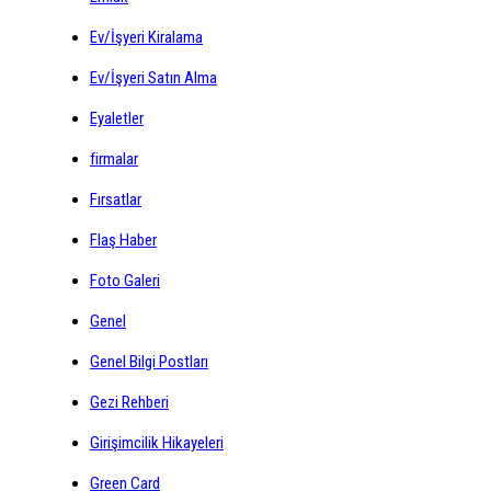
Ev/İşyeri Kiralama
Ev/İşyeri Satın Alma
Eyaletler
firmalar
Fırsatlar
Flaş Haber
Foto Galeri
Genel
Genel Bilgi Postları
Gezi Rehberi
Girişimcilik Hikayeleri
Green Card