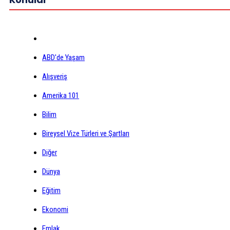
ABD'de Yaşam
Alışveriş
Amerika 101
Bilim
Bireysel Vize Türleri ve Şartları
Diğer
Dünya
Eğitim
Ekonomi
Emlak