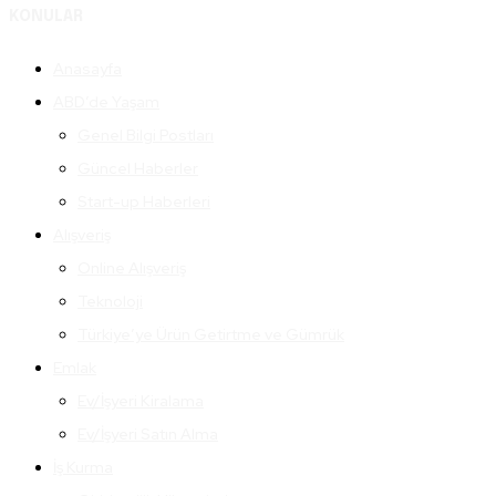
KONULAR
Anasayfa
ABD’de Yaşam
Genel Bilgi Postları
Güncel Haberler
Start-up Haberleri
Alışveriş
Online Alışveriş
Teknoloji
Türkiye’ye Ürün Getirtme ve Gümrük
Emlak
Ev/İşyeri Kiralama
Ev/İşyeri Satın Alma
İş Kurma