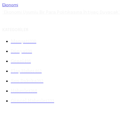
Ekonomi
“Ekonomi Uyumlu Bir Para Politikasına İhtiyaç Duyacak”
KATEGORILER
Manşet
1330
Dünya
599
Genel
495
Flaş Haber
462
Son Dakika
392
Haberler
368
Güncel Haberler
333