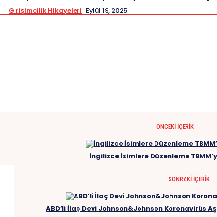
Girişimcilik Hikayeleri
Eylül 19, 2025
ÖNCEKI İÇERIK
İngilizce İsimlere Düzenleme TBMM’
SONRAKI İÇERIK
ABD’li İlaç Devi Johnson&Johnson Koronavirüs Aş