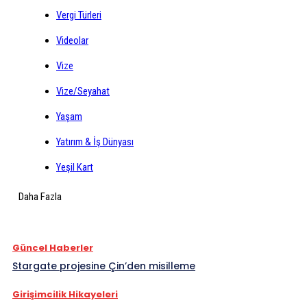
Vergi Türleri
Videolar
Vize
Vize/Seyahat
Yaşam
Yatırım & İş Dünyası
Yeşil Kart
Daha Fazla
Güncel Haberler
Stargate projesine Çin’den misilleme
Girişimcilik Hikayeleri