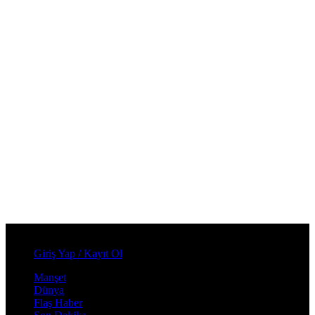
Cumartesi, Ağustos 8, 2026
Giriş Yap / Kayıt Ol
Manşet
Dünya
Flaş Haber