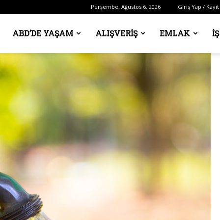
Perşembe, Ağustos 6, 2026
Giriş Yap / Kayıt
ABD’DE YAŞAM
ALIŞVERIŞ
EMLAK
İ