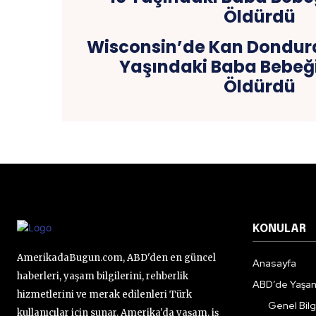
Wisconsin’de Kan Dondura
Yaşındaki Baba Bebeği
Öldürdü
KONULAR
AmerikadaBugun.com, ABD'den en güncel
Anasayfa
haberleri, yaşam bilgilerini, rehberlik
ABD’de Yaşa
hizmetlerini ve merak edilenleri Türk
Genel Bilgi
kullanıcılar için sunar. Amerika'da yaşam, iş