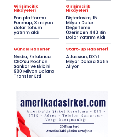
Girişimcilik
Girişimcilik
Hikayeleri
Hikayeleri
Fon platformu
Diştedavim, 15
Fonmap, 3 milyon
Milyon Dolar
dolar tohum
Değerleme
yatırım aldı
Üzerinden 440 Bin
Dolar Yatırım Aldı
Güncel Haberler
Start-up Haberleri
Nvidia, Enfabrica
Atlassian, DX’i 1
CEO’su Rochan
Milyar Dolara Satın
Sankar ve Ekibini
Alıyor
900 Milyon Dolara
Transfer Etti