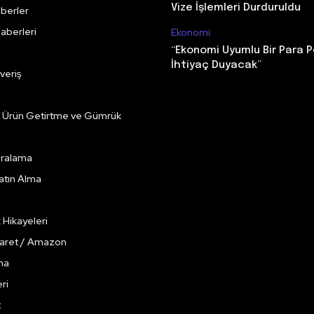
Vize İşlemleri Durduruldu
berler
aberleri
Ekonomi
“Ekonomi Uyumlu Bir Para P
İhtiyaç Duyacak”
veriş
e Ürün Getirtme ve Gümrük
Kiralama
Satın Alma
k Hikayeleri
caret / Amazon
ma
ri
t