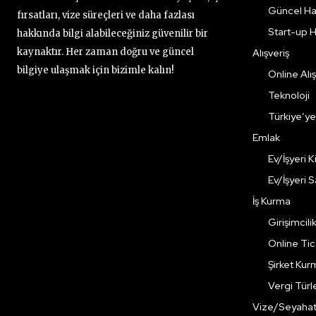
Güncel Ha
fırsatları, vize süreçleri ve daha fazlası
Start-up H
hakkında bilgi alabileceğiniz güvenilir bir
kaynaktır. Her zaman doğru ve güncel
Alışveriş
bilgiye ulaşmak için bizimle kalın!
Online Alış
Teknoloji
Türkiye’y
Emlak
Ev/İşyeri 
Ev/İşyeri 
İş Kurma
Girişimcili
Online Ti
Şirket Kur
Vergi Türle
Vize/Seyaha