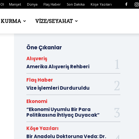
 Ol
Manşet
Dünya
Flaş Haber
Son Dakika
Köşe Yazıları
Ş KURMA
VIZE/SEYAHAT
Öne Çıkanlar
Alışveriş
Amerika Alışveriş Rehberi
Flaş Haber
Vize İşlemleri Durduruldu
Ekonomi
“Ekonomi Uyumlu Bir Para
Politikasına İhtiyaç Duyacak”
Köşe Yazıları
Bir Anadolu Doktoruna Veda: Dr.