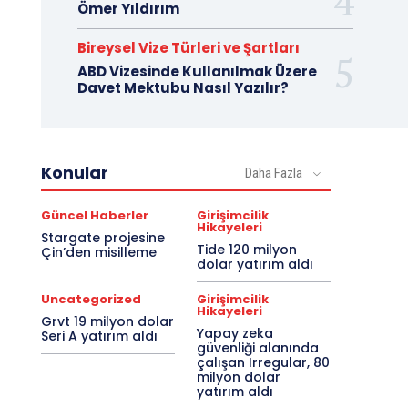
Ömer Yıldırım
Bireysel Vize Türleri ve Şartları
ABD Vizesinde Kullanılmak Üzere
Davet Mektubu Nasıl Yazılır?
Konular
Daha Fazla
Güncel Haberler
Girişimcilik
Hikayeleri
Stargate projesine
Tide 120 milyon
Çin’den misilleme
dolar yatırım aldı
Uncategorized
Girişimcilik
Hikayeleri
Grvt 19 milyon dolar
Yapay zeka
Seri A yatırım aldı
güvenliği alanında
çalışan Irregular, 80
milyon dolar
yatırım aldı