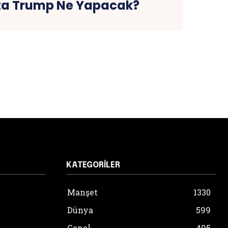
ta Trump Ne Yapacak?
KATEGORILER
Manşet
1330
Dünya
599
Genel
495