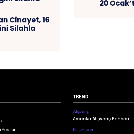
20 Ocak’
n Cinayet, 16
ni Silahla
TREND
Alışveriş
Amerika Alışveriş Rehberi
m
 Postları
Flaş Haber