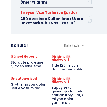
Ömer Yıldırım
Bireysel Vize Türleri ve Şartları
ABD Vizesinde Kullanılmak Üzere
Davet Mektubu Nasıl Yazılır?
Konular
Daha Fazla
Güncel Haberler
Girişimcilik
Hikayeleri
Stargate projesine
Tide 120 milyon
Çin’den misilleme
dolar yatırım aldı
Uncategorized
Girişimcilik
Hikayeleri
Grvt 19 milyon dolar
Yapay zeka
Seri A yatırım aldı
güvenliği alanında
çalışan Irregular, 80
milyon dolar
yatırım aldı