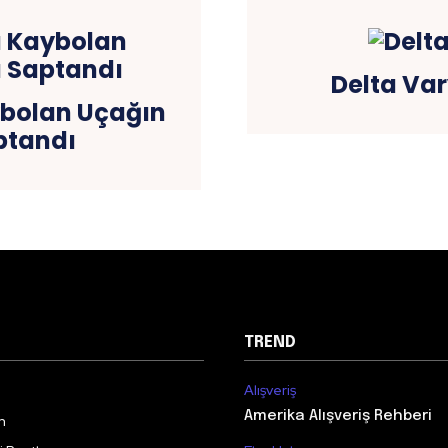
Delta Var
bolan Uçağın
ptandı
TREND
Alışveriş
Amerika Alışveriş Rehberi
m