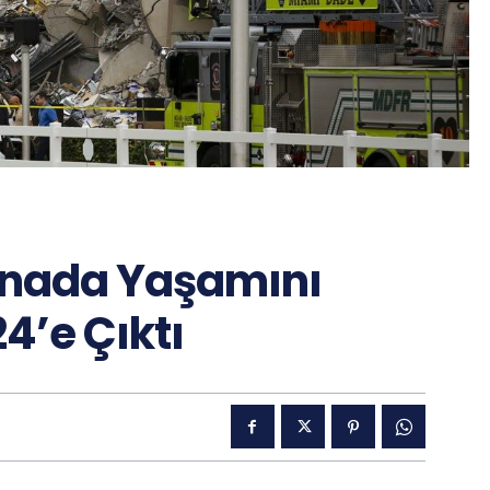
inada Yaşamını
24’e Çıktı