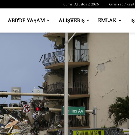
Cuma, Ağustos 7, 2026
Giriş Yap / Kayıt
ABD’DE YAŞAM
ALIŞVERIŞ
EMLAK
İ