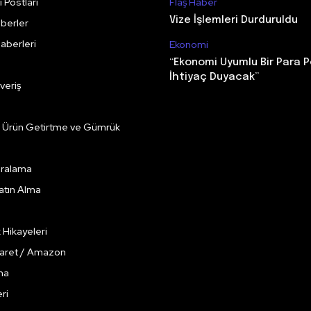
 Postları
Flaş Haber
Vize İşlemleri Durduruldu
berler
aberleri
Ekonomi
“Ekonomi Uyumlu Bir Para P
İhtiyaç Duyacak”
veriş
e Ürün Getirtme ve Gümrük
Kiralama
Satın Alma
k Hikayeleri
caret / Amazon
ma
ri