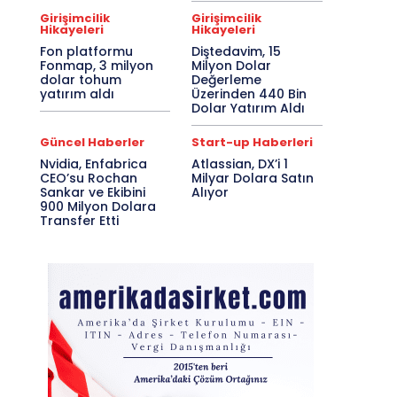
Girişimcilik
Girişimcilik
Hikayeleri
Hikayeleri
Fon platformu
Diştedavim, 15
Fonmap, 3 milyon
Milyon Dolar
dolar tohum
Değerleme
yatırım aldı
Üzerinden 440 Bin
Dolar Yatırım Aldı
Güncel Haberler
Start-up Haberleri
Nvidia, Enfabrica
Atlassian, DX’i 1
CEO’su Rochan
Milyar Dolara Satın
Sankar ve Ekibini
Alıyor
900 Milyon Dolara
Transfer Etti