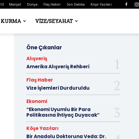
 Ol
Manşet
Dünya
Flaş Haber
Son Dakika
Köşe Yazıları
Ş KURMA
VIZE/SEYAHAT
Öne Çıkanlar
Alışveriş
Amerika Alışveriş Rehberi
Flaş Haber
Vize İşlemleri Durduruldu
Ekonomi
“Ekonomi Uyumlu Bir Para
Politikasına İhtiyaç Duyacak”
Köşe Yazıları
Bir Anadolu Doktoruna Veda: Dr.