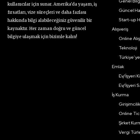
Genel Bilgi
kullanıcılar için sunar. Amerika'da yaşam, iş
Güncel Ha
fırsatları, vize süreçleri ve daha fazlası
Start-up H
hakkında bilgi alabileceğiniz güvenilir bir
kaynaktır. Her zaman doğru ve güncel
Alışveriş
bilgiye ulaşmak için bizimle kalın!
Online Alış
Teknoloji
Türkiye’y
Emlak
Ev/İşyeri 
Ev/İşyeri 
İş Kurma
Girişimcili
Online Ti
Şirket Kur
Vergi Türle