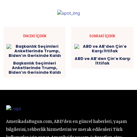
ÖNCEKI İÇERIK
SONRAKI İÇERIK
ABD ve AB’den Çin’e Karşı
Başkanlık Seçimleri
İttifak
Anketlerinde Trump,
Biden’ın Gerisinde Kaldı
AmerikadaBugun.com, ABD'den en güncel haberleri, yaşam
bilgilerini, rehberlik hizmetlerini ve merak edilenleri Türk