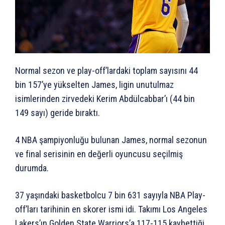
Normal sezon ve play-off’lardaki toplam sayısını 44
bin 157’ye yükselten James, ligin unutulmaz
isimlerinden zirvedeki Kerim Abdülcabbar’ı (44 bin
149 sayı) geride bıraktı.
4 NBA şampiyonluğu bulunan James, normal sezonun
ve final serisinin en değerli oyuncusu seçilmiş
durumda.
37 yaşındaki basketbolcu 7 bin 631 sayıyla NBA Play-
off’ları tarihinin en skorer ismi idi. Takımı Los Angeles
Lakers’ın Golden State Warriors’a 117-115 kaybettiği