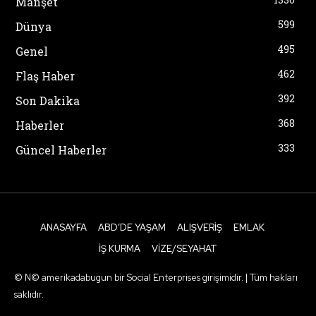
Manşet
599
Dünya
495
Genel
462
Flaş Haber
392
Son Dakika
368
Haberler
333
Güncel Haberler
ANASAYFA
ABD’DE YAŞAM
ALIŞVERIŞ
EMLAK
İŞ KURMA
VIZE/SEYAHAT
© N© amerikadabugun bir Social Enterprises girişimidir. | Tüm hakları
saklıdır.