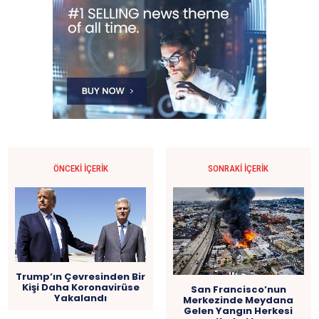
ÖNCEKI İÇERIK
SONRAKI İÇERIK
Trump’ın Çevresinden Bir
Kişi Daha Koronavirüse
San Francisco’nun
Yakalandı
Merkezinde Meydana
Gelen Yangın Herkesi