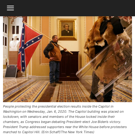
People protesting the presidential election results inside the Capitol in
Washington on Wednesday, Jan. 6, 2020. The Capitol building was placed on
lockdown, with senators and members of the House locked inside their
chambers, as Congress began debating President-elect Joe Biden’s victory.
President Trump addressed supporters near the White House before protesters
marched to Capitol Hill. (Erin Schaff/The New York Times)