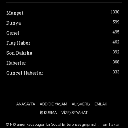
1330
Manşet
599
Dünya
495
Genel
462
Flaş Haber
392
Son Dakika
368
Haberler
333
Güncel Haberler
ANASAYFA
ABD’DE YAŞAM
ALIŞVERIŞ
EMLAK
İŞ KURMA
VIZE/SEYAHAT
© N© amerikadabugun bir Social Enterprises girişimidir. | Tüm hakları