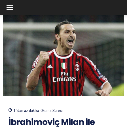
1 'dan az
dakika
Okuma Süresi
İbrahimoviç Milan ile