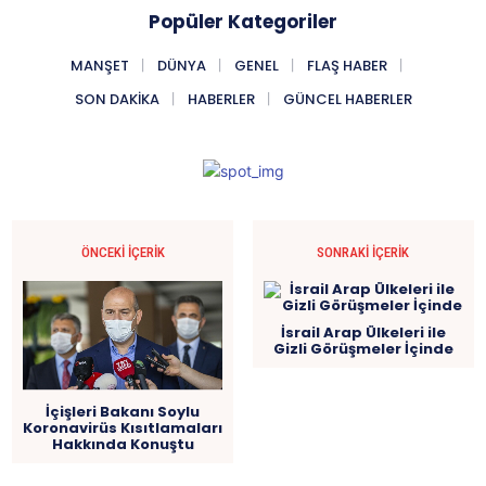
Popüler Kategoriler
MANŞET
DÜNYA
GENEL
FLAŞ HABER
SON DAKIKA
HABERLER
GÜNCEL HABERLER
ÖNCEKI İÇERIK
SONRAKI İÇERIK
İsrail Arap Ülkeleri ile
Gizli Görüşmeler İçinde
İçişleri Bakanı Soylu
Koronavirüs Kısıtlamaları
Hakkında Konuştu