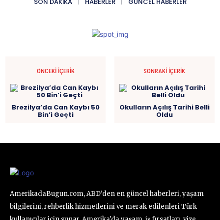
SON DAKIKA
HABERLER
GÜNCEL HABERLER
ÖNCEKI İÇERIK
SONRAKI İÇERIK
Brezilya’da Can Kaybı 50
Okulların Açılış Tarihi Belli
Bin’i Geçti
Oldu
AmerikadaBugun.com, ABD'den en güncel haberleri, yaşam
bilgilerini, rehberlik hizmetlerini ve merak edilenleri Türk
kullanıcılar için sunar. Amerika'da yaşam, iş fırsatları, vize