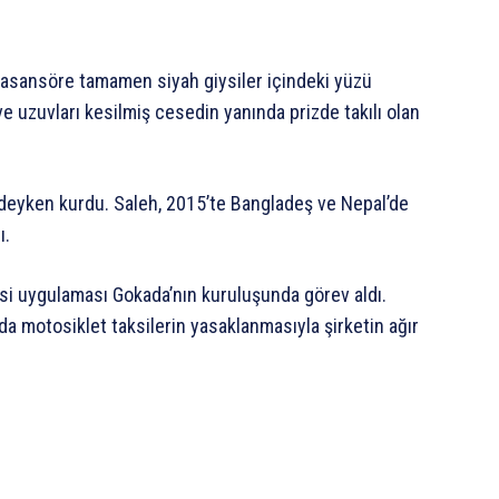
 asansöre tamamen siyah giysiler içindeki yüzü
ve uzuvları kesilmiş cesedin yanında prizde takılı olan
isedeyken kurdu. Saleh, 2015’te Bangladeş ve Nepal’de
ı.
ksi uygulaması Gokada’nın kuruluşunda görev aldı.
nda motosiklet taksilerin yasaklanmasıyla şirketin ağır