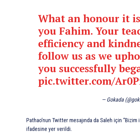
What an honour it is
you Fahim. Your teac
efficiency and kindne
follow us as we upho
you successfully beg
pic.twitter.com/Ar0
— Gokada (@go
Pathao’nun Twitter mesajında da Saleh için “Bizim 
ifadesine yer verildi.