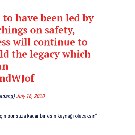
 to have been led by
hings on safety,
ss will continue to
ld the legacy which
an
PndWJof
kadang)
July 16, 2020
için sonsuza kadar bir esin kaynağı olacaksın”