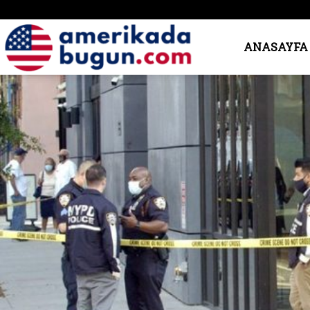
Amerika’da
ANASAYFA
Bugün