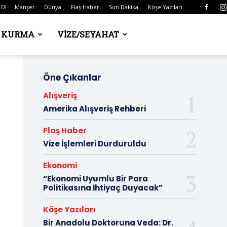
 Ol
Manşet
Dünya
Flaş Haber
Son Dakika
Köşe Yazıları
Ş KURMA
VIZE/SEYAHAT
Öne Çıkanlar
Alışveriş
Amerika Alışveriş Rehberi
Flaş Haber
Vize İşlemleri Durduruldu
Ekonomi
“Ekonomi Uyumlu Bir Para
Politikasına İhtiyaç Duyacak”
Köşe Yazıları
Bir Anadolu Doktoruna Veda: Dr.