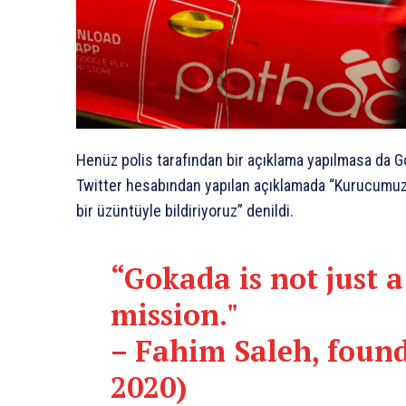
Henüz polis tarafından bir açıklama yapılmasa da Go
Twitter hesabından yapılan açıklamada “Kurucumuz v
bir üzüntüyle bildiriyoruz” denildi.
“Gokada is not just a
mission."
– Fahim Saleh, foun
2020)