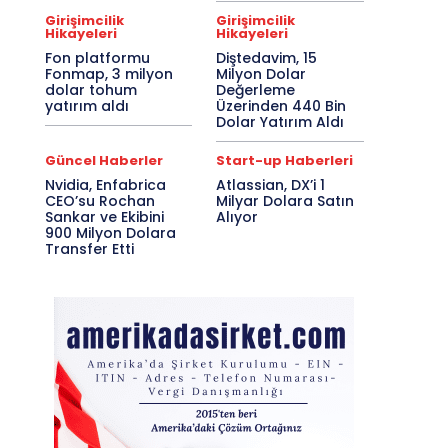
Girişimcilik
Girişimcilik
Hikayeleri
Hikayeleri
Fon platformu
Diştedavim, 15
Fonmap, 3 milyon
Milyon Dolar
dolar tohum
Değerleme
yatırım aldı
Üzerinden 440 Bin
Dolar Yatırım Aldı
Güncel Haberler
Start-up Haberleri
Nvidia, Enfabrica
Atlassian, DX’i 1
CEO’su Rochan
Milyar Dolara Satın
Sankar ve Ekibini
Alıyor
900 Milyon Dolara
Transfer Etti