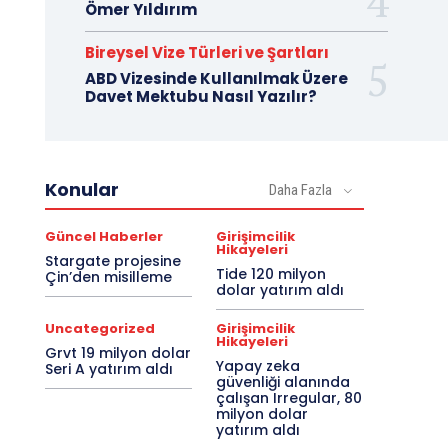
Ömer Yıldırım
Bireysel Vize Türleri ve Şartları
ABD Vizesinde Kullanılmak Üzere
Davet Mektubu Nasıl Yazılır?
Konular
Daha Fazla
Güncel Haberler
Girişimcilik
Hikayeleri
Stargate projesine
Tide 120 milyon
Çin’den misilleme
dolar yatırım aldı
Uncategorized
Girişimcilik
Hikayeleri
Grvt 19 milyon dolar
Yapay zeka
Seri A yatırım aldı
güvenliği alanında
çalışan Irregular, 80
milyon dolar
yatırım aldı