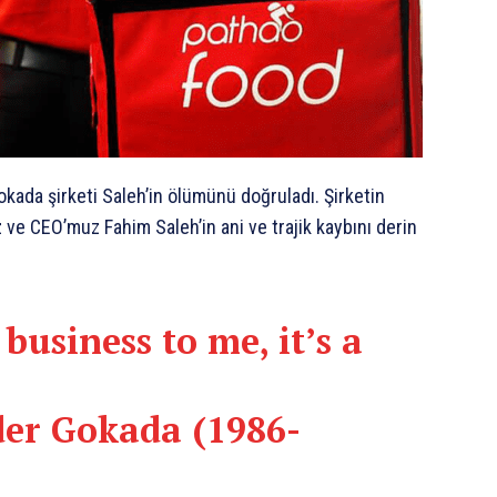
kada şirketi Saleh’in ölümünü doğruladı. Şirketin
e CEO’muz Fahim Saleh’in ani ve trajik kaybını derin
 business to me, it’s a
der Gokada (1986-