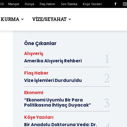
 Ol
Manşet
Dünya
Flaş Haber
Son Dakika
Köşe Yazıları
Ş KURMA
VIZE/SEYAHAT
Öne Çıkanlar
Alışveriş
Amerika Alışveriş Rehberi
Flaş Haber
Vize İşlemleri Durduruldu
Ekonomi
“Ekonomi Uyumlu Bir Para
Politikasına İhtiyaç Duyacak”
Köşe Yazıları
Bir Anadolu Doktoruna Veda: Dr.