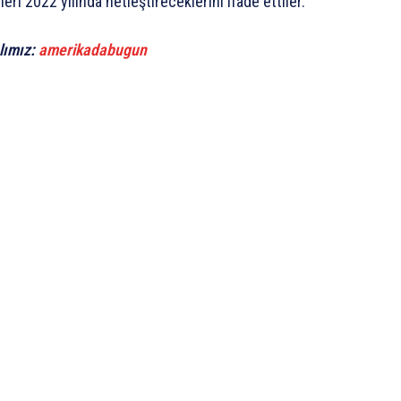
eri 2022 yılında netleştireceklerini ifade ettiler.
lımız:
amerikadabugun