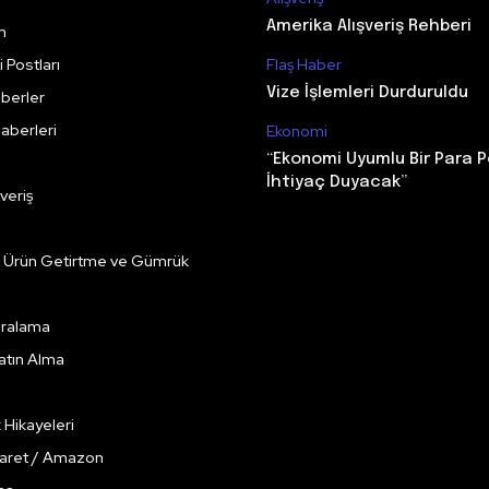
Amerika Alışveriş Rehberi
m
 Postları
Flaş Haber
Vize İşlemleri Durduruldu
berler
aberleri
Ekonomi
“Ekonomi Uyumlu Bir Para P
İhtiyaç Duyacak”
veriş
e Ürün Getirtme ve Gümrük
Kiralama
Satın Alma
k Hikayeleri
caret / Amazon