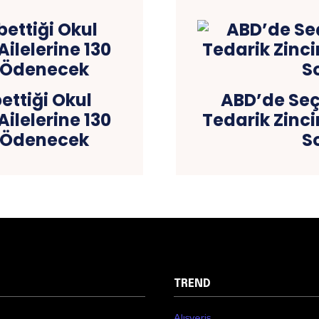
ettiği Okul
ABD’de Se
ilelerine 130
Tedarik Zinci
t Ödenecek
S
TREND
Alışveriş