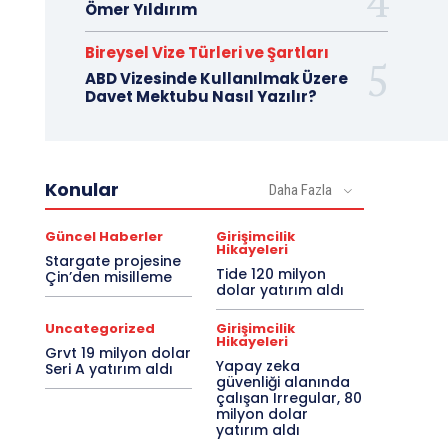
Ömer Yıldırım
Bireysel Vize Türleri ve Şartları
ABD Vizesinde Kullanılmak Üzere
Davet Mektubu Nasıl Yazılır?
Konular
Daha Fazla
Güncel Haberler
Girişimcilik
Hikayeleri
Stargate projesine
Tide 120 milyon
Çin’den misilleme
dolar yatırım aldı
Uncategorized
Girişimcilik
Hikayeleri
Grvt 19 milyon dolar
Yapay zeka
Seri A yatırım aldı
güvenliği alanında
çalışan Irregular, 80
milyon dolar
yatırım aldı