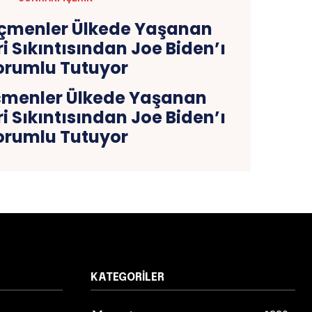
çmenler Ülkede Yaşanan
ri Sıkıntısından Joe Biden’ı
orumlu Tutuyor
KATEGORILER