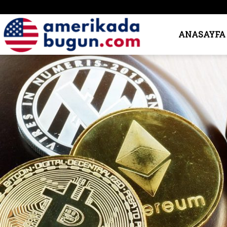
Amerika’da
ANASAYFA
Bugün