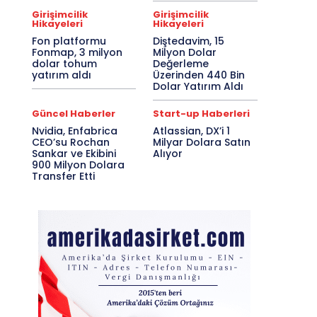
Girişimcilik
Girişimcilik
Hikayeleri
Hikayeleri
Fon platformu
Diştedavim, 15
Fonmap, 3 milyon
Milyon Dolar
dolar tohum
Değerleme
yatırım aldı
Üzerinden 440 Bin
Dolar Yatırım Aldı
Güncel Haberler
Start-up Haberleri
Nvidia, Enfabrica
Atlassian, DX’i 1
CEO’su Rochan
Milyar Dolara Satın
Sankar ve Ekibini
Alıyor
900 Milyon Dolara
Transfer Etti