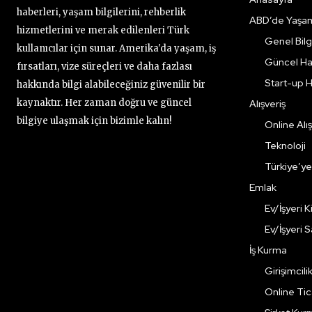
haberleri, yaşam bilgilerini, rehberlik
ABD’de Yaşa
hizmetlerini ve merak edilenleri Türk
Genel Bilgi
kullanıcılar için sunar. Amerika'da yaşam, iş
Güncel Ha
fırsatları, vize süreçleri ve daha fazlası
Start-up H
hakkında bilgi alabileceğiniz güvenilir bir
kaynaktır. Her zaman doğru ve güncel
Alışveriş
bilgiye ulaşmak için bizimle kalın!
Online Alış
Teknoloji
Türkiye’y
Emlak
Ev/İşyeri 
Ev/İşyeri 
İş Kurma
Girişimcili
Online Ti