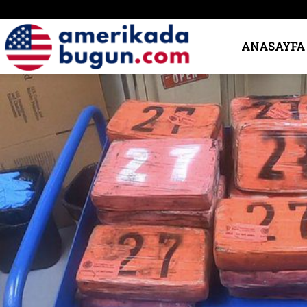
Amerika’da
ANASAYFA
Bugün