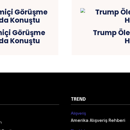
miçi Görüşme
Trump Öle
nda Konuştu
H
TREND
Alışveriş
Amerika Alışveriş Rehberi
m