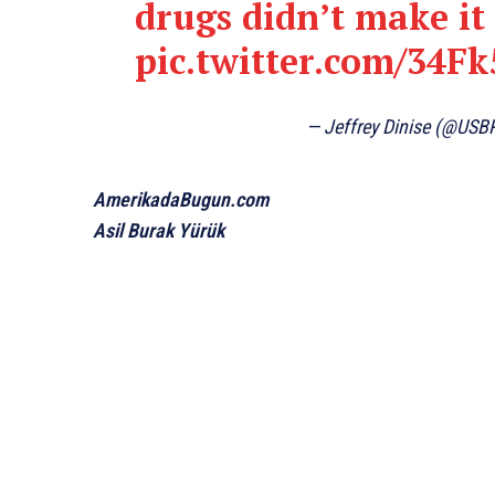
drugs didn’t make it
pic.twitter.com/34F
— Jeffrey Dinise (@US
AmerikadaBugun.com
Asil Burak Yürük