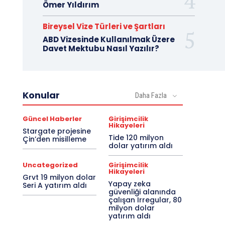
Ömer Yıldırım
Bireysel Vize Türleri ve Şartları
ABD Vizesinde Kullanılmak Üzere
Davet Mektubu Nasıl Yazılır?
Konular
Daha Fazla
Güncel Haberler
Girişimcilik
Hikayeleri
Stargate projesine
Tide 120 milyon
Çin’den misilleme
dolar yatırım aldı
Uncategorized
Girişimcilik
Hikayeleri
Grvt 19 milyon dolar
Yapay zeka
Seri A yatırım aldı
güvenliği alanında
çalışan Irregular, 80
milyon dolar
yatırım aldı