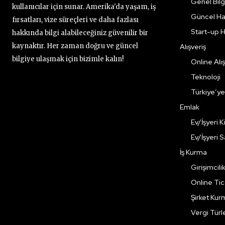
Genel Bilgi
kullanıcılar için sunar. Amerika'da yaşam, iş
Güncel Ha
fırsatları, vize süreçleri ve daha fazlası
Start-up H
hakkında bilgi alabileceğiniz güvenilir bir
kaynaktır. Her zaman doğru ve güncel
Alışveriş
bilgiye ulaşmak için bizimle kalın!
Online Alış
Teknoloji
Türkiye’y
Emlak
Ev/İşyeri 
Ev/İşyeri 
İş Kurma
Girişimcili
Online Ti
Şirket Kur
Vergi Türle