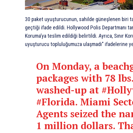
30 paket uyuşturucunun, sahilde güneşlenen biri tar
geçtiği ifade edildi. Hollywood Polis Departmanı t
Koruma’ya teslim edildiği belirtildi. Ayrıca, Sınır K
uyuşturucu topluluğumuza ulaşmadı” ifadelerine yer
On Monday, a beachg
packages with 78 lbs.
washed-up at
#Holl
#Florida
. Miami Sec
Agents seized the nar
1 million dollars. Tha