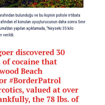
afından bulunduğu ve bu kişinin polisle irtibata
arafından el konulan uyuşturucunun daha sonra Sınır
oruma’dan yapılan açıklamada, “Neyseki 35 kilo
 verildi.
oer discovered 30
 of cocaine that
ywood
Beach
tor
#BorderPatrol
cotics, valued at over
nkfully, the 78 lbs. of