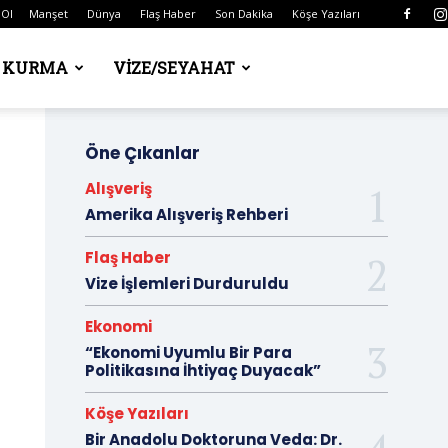
 Ol
Manşet
Dünya
Flaş Haber
Son Dakika
Köşe Yazıları
Ş KURMA
VIZE/SEYAHAT
Öne Çıkanlar
Alışveriş
Amerika Alışveriş Rehberi
Flaş Haber
Vize İşlemleri Durduruldu
Ekonomi
“Ekonomi Uyumlu Bir Para
Politikasına İhtiyaç Duyacak”
Köşe Yazıları
Bir Anadolu Doktoruna Veda: Dr.