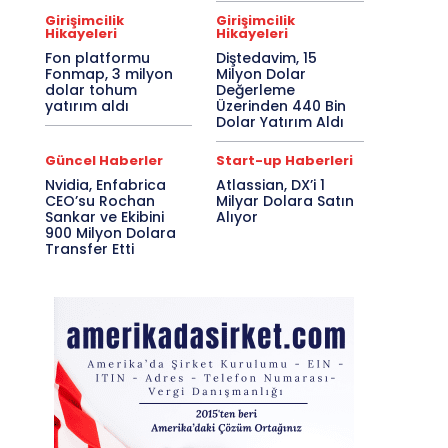
Girişimcilik
Girişimcilik
Hikayeleri
Hikayeleri
Fon platformu
Diştedavim, 15
Fonmap, 3 milyon
Milyon Dolar
dolar tohum
Değerleme
yatırım aldı
Üzerinden 440 Bin
Dolar Yatırım Aldı
Güncel Haberler
Start-up Haberleri
Nvidia, Enfabrica
Atlassian, DX’i 1
CEO’su Rochan
Milyar Dolara Satın
Sankar ve Ekibini
Alıyor
900 Milyon Dolara
Transfer Etti