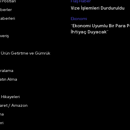
 Postları
Flaş Haber
Vize İşlemleri Durduruldu
berler
aberleri
Ekonomi
“Ekonomi Uyumlu Bir Para P
İhtiyaç Duyacak”
veriş
e Ürün Getirtme ve Gümrük
Kiralama
Satın Alma
k Hikayeleri
caret / Amazon
ma
ri