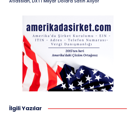
Atlassian, DX’i 1 Milyar Dolara Satın Alıyor
İlgili Yazılar