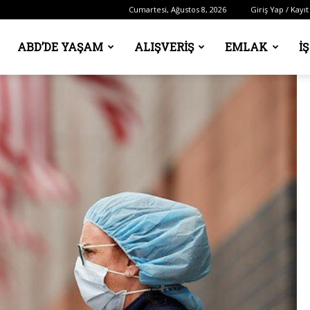
Cumartesi, Ağustos 8, 2026
Giriş Yap / Kayıt
ABD’DE YAŞAM
ALIŞVERIŞ
EMLAK
İ