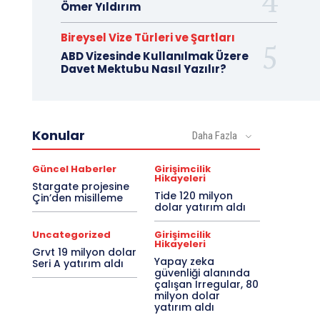
Ömer Yıldırım
Bireysel Vize Türleri ve Şartları
ABD Vizesinde Kullanılmak Üzere
Davet Mektubu Nasıl Yazılır?
Konular
Daha Fazla
Güncel Haberler
Girişimcilik
Hikayeleri
Stargate projesine
Tide 120 milyon
Çin’den misilleme
dolar yatırım aldı
Uncategorized
Girişimcilik
Hikayeleri
Grvt 19 milyon dolar
Yapay zeka
Seri A yatırım aldı
güvenliği alanında
çalışan Irregular, 80
milyon dolar
yatırım aldı