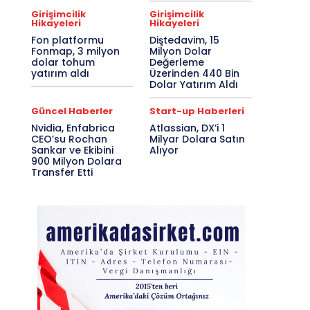
Girişimcilik
Girişimcilik
Hikayeleri
Hikayeleri
Fon platformu
Diştedavim, 15
Fonmap, 3 milyon
Milyon Dolar
dolar tohum
Değerleme
yatırım aldı
Üzerinden 440 Bin
Dolar Yatırım Aldı
Güncel Haberler
Start-up Haberleri
Nvidia, Enfabrica
Atlassian, DX’i 1
CEO’su Rochan
Milyar Dolara Satın
Sankar ve Ekibini
Alıyor
900 Milyon Dolara
Transfer Etti