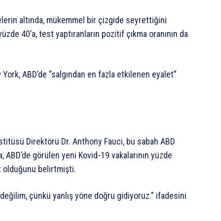
erin altında, mükemmel bir çizgide seyrettiğini
zde 40’a, test yaptıranların pozitif çıkma oranının da
York, ABD’de “salgından en fazla etkilenen eyalet”
nstitüsü Direktörü Dr. Anthony Fauci, bu sabah ABD
, ABD’de görülen yeni Kovid-19 vakalarının yüzde
t olduğunu belirtmişti.
ğilim, çünkü yanlış yöne doğru gidiyoruz.” ifadesini