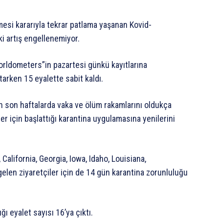
esi kararıyla tekrar patlama yaşanan Kovid-
ki artış engellenemiyor.
Worldometers”in pazartesi günkü kayıtlarına
tarken 15 eyalette sabit kaldı.
 son haftalarda vaka ve ölüm rakamlarını oldukça
r için başlattığı karantina uygulamasına yenilerini
alifornia, Georgia, Iowa, Idaho, Louisiana,
len ziyaretçiler için de 14 gün karantina zorunluluğu
 eyalet sayısı 16’ya çıktı.