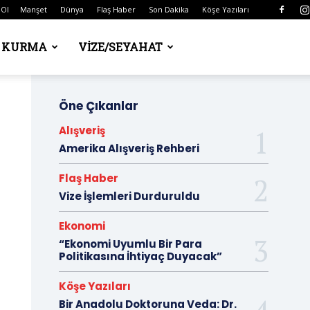
 Ol
Manşet
Dünya
Flaş Haber
Son Dakika
Köşe Yazıları
Ş KURMA
VIZE/SEYAHAT
Öne Çıkanlar
Alışveriş
Amerika Alışveriş Rehberi
Flaş Haber
Vize İşlemleri Durduruldu
Ekonomi
“Ekonomi Uyumlu Bir Para
Politikasına İhtiyaç Duyacak”
Köşe Yazıları
Bir Anadolu Doktoruna Veda: Dr.