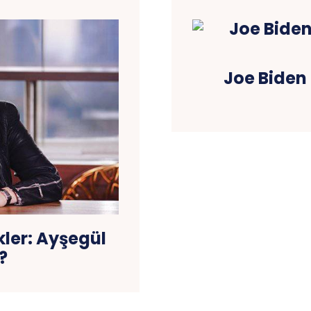
Joe Biden
ler: Ayşegül
?