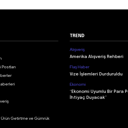
TREND
Alışveriş
Amerika Alışveriş Rehberi
m
 Postları
Flaş Haber
Vize İşlemleri Durduruldu
berler
aberleri
Ekonomi
“Ekonomi Uyumlu Bir Para P
İhtiyaç Duyacak”
veriş
e Ürün Getirtme ve Gümrük