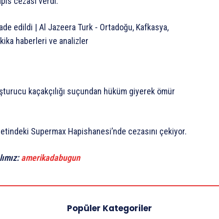
apis cezası verdi.
yuşturucu kaçakçılığı suçundan hüküm giyerek ömür
letindeki Supermax Hapishanesi’nde cezasını çekiyor.
lımız:
amerikadabugun
Popüler Kategoriler