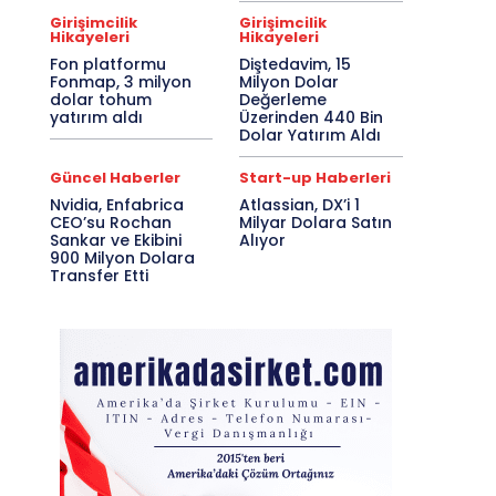
Girişimcilik
Girişimcilik
Hikayeleri
Hikayeleri
Fon platformu
Diştedavim, 15
Fonmap, 3 milyon
Milyon Dolar
dolar tohum
Değerleme
yatırım aldı
Üzerinden 440 Bin
Dolar Yatırım Aldı
Güncel Haberler
Start-up Haberleri
Nvidia, Enfabrica
Atlassian, DX’i 1
CEO’su Rochan
Milyar Dolara Satın
Sankar ve Ekibini
Alıyor
900 Milyon Dolara
Transfer Etti