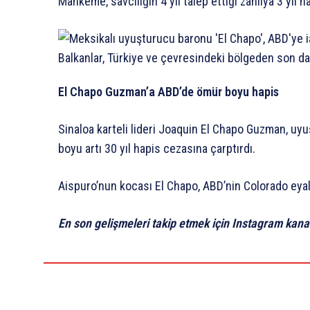
Mahkeme, savcılığın 4 yıl talep ettiği zanlıya 3 yıl h
El Chapo Guzman’a ABD’de ömür boyu hapis
Sinaloa karteli lideri Joaquin El Chapo Guzman, u
boyu artı 30 yıl hapis cezasına çarptırdı.
Aispuro’nun kocası El Chapo, ABD’nin Colorado eya
En son gelişmeleri takip etmek için Instagram kana