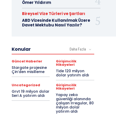
Ömer Yıldırım
Bireysel Vize Türleri ve Şartları
ABD Vizesinde Kullanılmak Üzere
Davet Mektubu Nasıl Yazılır?
Konular
Daha Fazla
Güncel Haberler
Girişimcilik
Hikayeleri
Stargate projesine
Tide 120 milyon
Çin’den misilleme
dolar yatırım aldı
Uncategorized
Girişimcilik
Hikayeleri
Grvt 19 milyon dolar
Yapay zeka
Seri A yatırım aldı
güvenliği alanında
çalışan Irregular, 80
milyon dolar
yatırım aldı