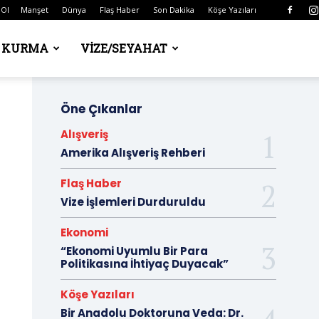
 Ol
Manşet
Dünya
Flaş Haber
Son Dakika
Köşe Yazıları
Ş KURMA
VIZE/SEYAHAT
Öne Çıkanlar
Alışveriş
Amerika Alışveriş Rehberi
Flaş Haber
Vize İşlemleri Durduruldu
Ekonomi
“Ekonomi Uyumlu Bir Para
Politikasına İhtiyaç Duyacak”
Köşe Yazıları
Bir Anadolu Doktoruna Veda: Dr.