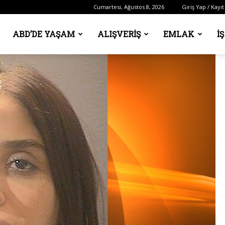
Cumartesi, Ağustos 8, 2026
Giriş Yap / Kayıt
ABD’DE YAŞAM
ALIŞVERIŞ
EMLAK
İ