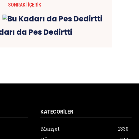
SONRAKI İÇERIK
darı da Pes Dedirtti
KATEGORILER
Manşet
1330