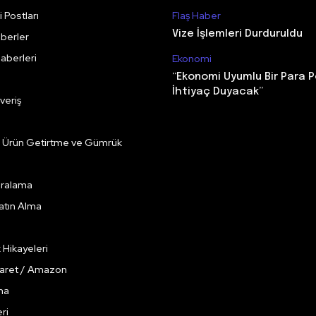
 Postları
Flaş Haber
Vize İşlemleri Durduruldu
berler
aberleri
Ekonomi
“Ekonomi Uyumlu Bir Para P
İhtiyaç Duyacak”
veriş
e Ürün Getirtme ve Gümrük
Kiralama
Satın Alma
k Hikayeleri
caret / Amazon
ma
ri