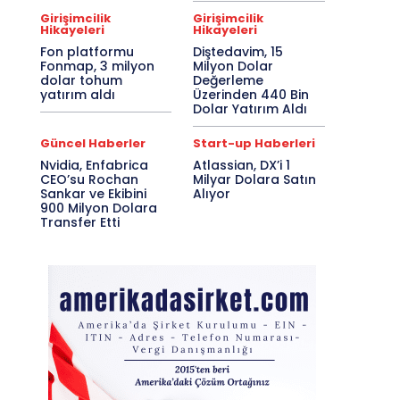
Girişimcilik
Girişimcilik
Hikayeleri
Hikayeleri
Fon platformu
Diştedavim, 15
Fonmap, 3 milyon
Milyon Dolar
dolar tohum
Değerleme
yatırım aldı
Üzerinden 440 Bin
Dolar Yatırım Aldı
Güncel Haberler
Start-up Haberleri
Nvidia, Enfabrica
Atlassian, DX’i 1
CEO’su Rochan
Milyar Dolara Satın
Sankar ve Ekibini
Alıyor
900 Milyon Dolara
Transfer Etti