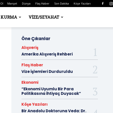
 Ol
Manşet
Dünya
Flaş Haber
Son Dakika
Köşe Yazıları
Ş KURMA
VIZE/SEYAHAT
Öne Çıkanlar
Alışveriş
Amerika Alışveriş Rehberi
Flaş Haber
Vize İşlemleri Durduruldu
Ekonomi
“Ekonomi Uyumlu Bir Para
Politikasına İhtiyaç Duyacak”
Köşe Yazıları
Bir Anadolu Doktoruna Veda: Dr.