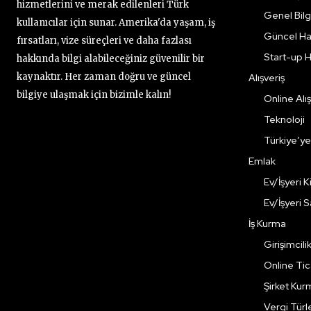
hizmetlerini ve merak edilenleri Türk
Genel Bilgi
kullanıcılar için sunar. Amerika'da yaşam, iş
Güncel Ha
fırsatları, vize süreçleri ve daha fazlası
Start-up H
hakkında bilgi alabileceğiniz güvenilir bir
kaynaktır. Her zaman doğru ve güncel
Alışveriş
bilgiye ulaşmak için bizimle kalın!
Online Alış
Teknoloji
Türkiye’y
Emlak
Ev/İşyeri 
Ev/İşyeri 
İş Kurma
Girişimcili
Online Ti
Şirket Kur
Vergi Türle