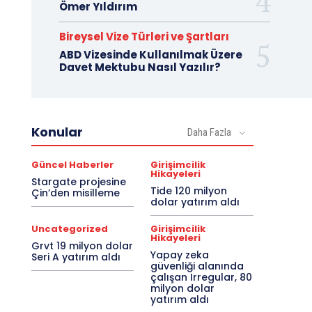
Ömer Yıldırım
Bireysel Vize Türleri ve Şartları
ABD Vizesinde Kullanılmak Üzere
Davet Mektubu Nasıl Yazılır?
Konular
Daha Fazla
Güncel Haberler
Girişimcilik
Hikayeleri
Stargate projesine
Tide 120 milyon
Çin’den misilleme
dolar yatırım aldı
Uncategorized
Girişimcilik
Hikayeleri
Grvt 19 milyon dolar
Yapay zeka
Seri A yatırım aldı
güvenliği alanında
çalışan Irregular, 80
milyon dolar
yatırım aldı