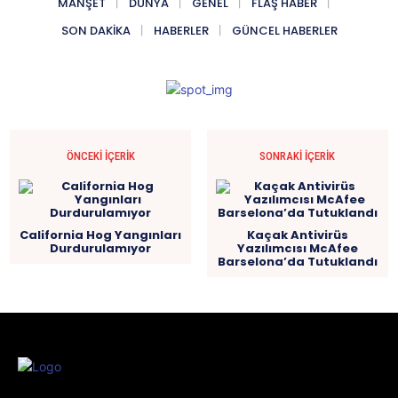
MANŞET
DÜNYA
GENEL
FLAŞ HABER
SON DAKIKA
HABERLER
GÜNCEL HABERLER
ÖNCEKI İÇERIK
SONRAKI İÇERIK
California Hog Yangınları
Kaçak Antivirüs
Durdurulamıyor
Yazılımcısı McAfee
Barselona’da Tutuklandı