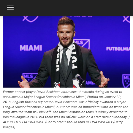
Former soccer player David Beckham addresses the media during an event to
announce his Major League Soccer franchise in Miami, Florida on January 29,
2018. English football superstar David Beckham was officially awarded a Major
League Soccer franchise in Miami, but there was no immediate word on when the
long-awaited team will kick off. The Miami expansion team is widely expected to
join the league in 2020 but there was no official word on a start date on Monday. /
AFP PHOTO / RHONA WISE (Photo credit should read RHONA WISE/AFP/Getty
Images)