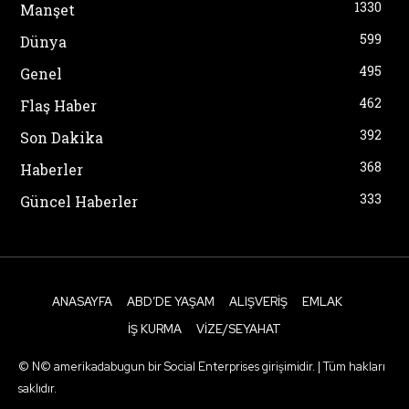
1330
Manşet
599
Dünya
495
Genel
462
Flaş Haber
392
Son Dakika
368
Haberler
333
Güncel Haberler
ANASAYFA
ABD’DE YAŞAM
ALIŞVERIŞ
EMLAK
İŞ KURMA
VIZE/SEYAHAT
© N© amerikadabugun bir Social Enterprises girişimidir. | Tüm hakları
saklıdır.