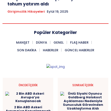
tohum yatırım aldı
Girişimcilik Hikayeleri
Eylül 19, 2025
Popüler Kategoriler
MANŞET
DÜNYA
GENEL
FLAŞ HABER
SON DAKIKA
HABERLER
GÜNCEL HABERLER
ÖNCEKI İÇERIK
SONRAKI İÇERIK
2 Bin ABD Askeri
Avrupa’ya Konuşlanacak