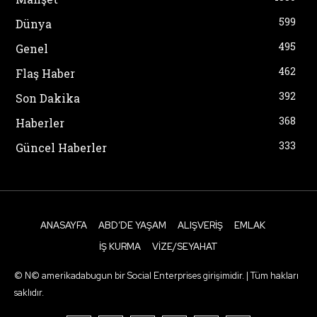
599
Dünya
495
Genel
462
Flaş Haber
392
Son Dakika
368
Haberler
333
Güncel Haberler
ANASAYFA
ABD’DE YAŞAM
ALIŞVERIŞ
EMLAK
İŞ KURMA
VIZE/SEYAHAT
© N© amerikadabugun bir Social Enterprises girişimidir. | Tüm hakları
saklıdır.